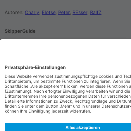
Autoren:
Charly
,
Elotse
,
Peter
,
REsser
,
RalfZ
SkipperGuide
Datenschutz
Klassische Ansicht