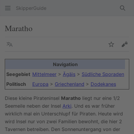
SkipperGuide
Such
Maratho
Sprache
Beobacht
Quel
Navigation
Seegebiet
Mittelmeer
>
Ägäis
>
Südliche Sporaden
Politisch
Europa
>
Griechenland
>
Dodekanes
Diese kleine Pirateninsel
Maratho
liegt nur eine 1/2
Seemeile neben der Insel
Arki
. Und es war früher
wirklich mal ein Unterschlupf für Piraten. Heute wird
wird Insel nur von zwei Familien bewohnt, die hier 2
Tavernen betreiben. Den Sonnenuntergang von der