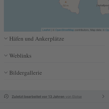
Leaflet
| ©
OpenStreetMap
contributors, Map data: ©
Op
Häfen und Ankerplätze
Weblinks
Bildergallerie
Zuletzt bearbeitet vor 13 Jahren
von
Elotse