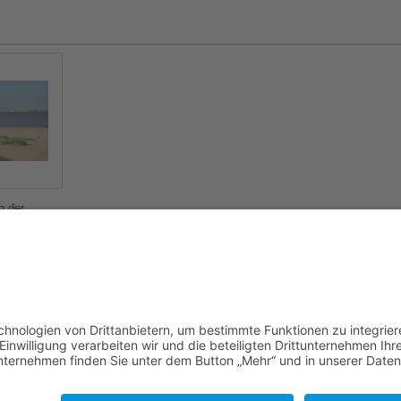
n der
n Breskens
esterschelde
Hafen
nalskipper
,
Migration
,
Peter
 14:36 Uhr geändert.