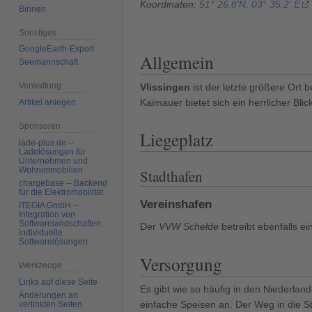
Koordinaten:
51° 26.8'N, 03° 35.2' E
Binnen
Sonstiges
GoogleEarth-Export
Allgemein
Seemannschaft
Verwaltung
Vlissingen
ist der letzte größere Ort 
Kaimauer bietet sich ein herrlicher B
Artikel anlegen
Sponsoren
Liegeplatz
lade-plus.de --
Ladelösungen für
Unternehmen und
Wohnimmobilien
Stadthafen
chargebase -- Backend
für die Elektromobilität
Vereinshafen
ITEGIA GmbH --
Integration von
Softwarelandschaften,
Der
VVW Schelde
betreibt ebenfalls ei
individuelle
Softwarelösungen
Versorgung
Werkzeuge
Links auf diese Seite
Es gibt wie so häufig in den Niederla
Änderungen an
einfache Speisen an. Der Weg in die St
verlinkten Seiten