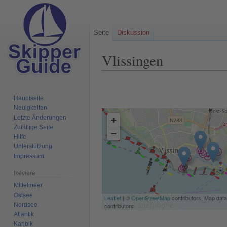
Seite
Diskussion
Vlissingen
Zur
Zur
Navigation
Suche
Hauptseite
springen
springen
Neuigkeiten
Letzte Änderungen
+
Zufällige Seite
−
Hilfe
Unterstützung
Impressum
Reviere
Mittelmeer
Ostsee
Leaflet
| ©
OpenStreetMap
contributors, Map dat
Nordsee
contributors
Atlantik
Karibik