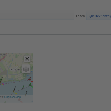
Lesen
Quelltext anze
a: ©
OpenSeaMap