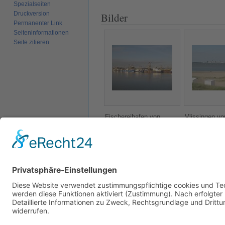
Spezialseiten
Druckversion
Bilder
Permanenter Link
Seiten­­informationen
Seite zitieren
Fischereihafen von
Vlissingen vo
Vlissingen
Uferseite vo
gesehen
Kategorien
:
Europa
Niederlande
W
Autoren:
Argonaut
,
Axel
,
Cleanerx
,
Ka
Diese Seite wurde zuletzt am 6. April 2026 um