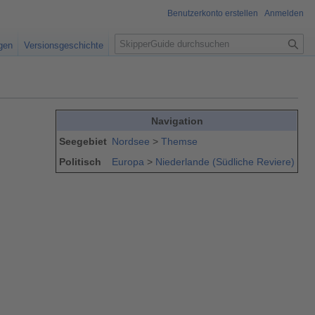
Benutzerkonto erstellen
Anmelden
S
igen
Versionsgeschichte
u
c
h
e
Navigation
Seegebiet
Nordsee
>
Themse
Politisch
Europa
>
Niederlande (Südliche Reviere)