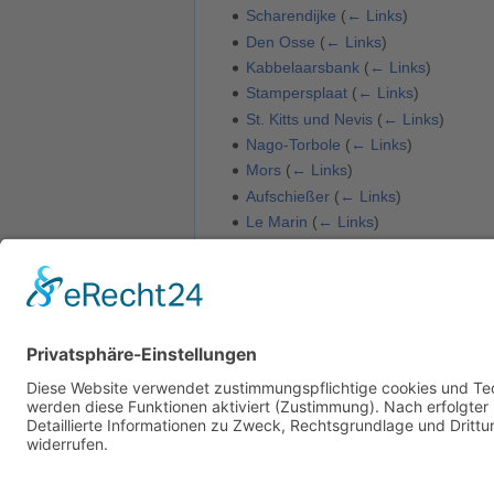
Scharendijke
(
← Links
)
Den Osse
(
← Links
)
Kabbelaarsbank
(
← Links
)
Stampersplaat
(
← Links
)
St. Kitts und Nevis
(
← Links
)
Nago-Torbole
(
← Links
)
Mors
(
← Links
)
Aufschießer
(
← Links
)
Le Marin
(
← Links
)
Grenada
(
← Links
)
Damp
(
← Links
)
Alicudi
(
← Links
)
Filicudi
(
← Links
)
Wattenmeer
(
← Links
)
Gökova Golf
(
← Links
)
Jütland
(
← Links
)
Zeige (
vorherige 50
|
nächste 50
) (
20