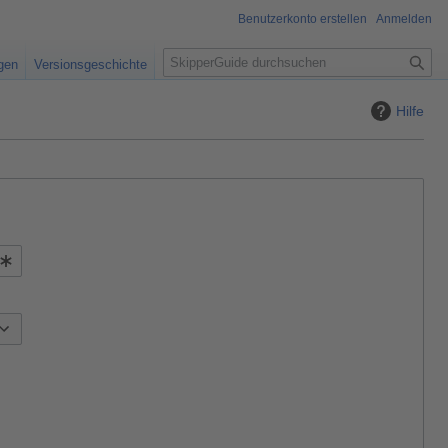
Benutzerkonto erstellen
Anmelden
S
igen
Versionsgeschichte
u
c
Hilfe
h
e