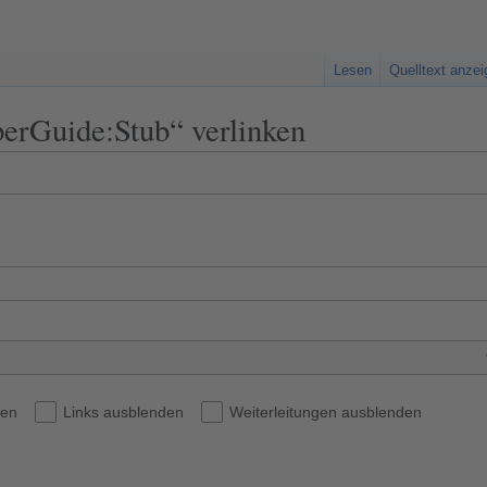
Lesen
Quelltext anze
perGuide:Stub“ verlinken
den
Links ausblenden
Weiterleitungen ausblenden