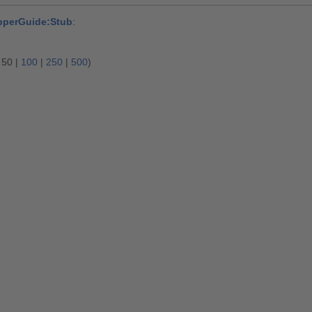
pperGuide:Stub
:
|
50
|
100
|
250
|
500
)