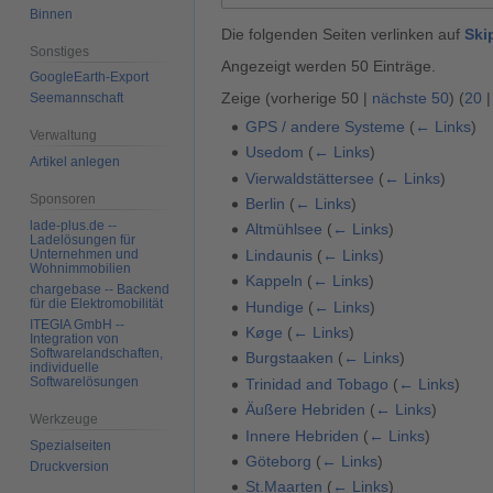
Binnen
Die folgenden Seiten verlinken auf
Ski
Sonstiges
Angezeigt werden 50 Einträge.
GoogleEarth-Export
Zeige (
vorherige 50
|
nächste 50
) (
20
Seemannschaft
GPS / andere Systeme
(
← Links
)
Verwaltung
Usedom
(
← Links
)
Artikel anlegen
Vierwaldstättersee
(
← Links
)
Sponsoren
Berlin
(
← Links
)
lade-plus.de --
Altmühlsee
(
← Links
)
Ladelösungen für
Lindaunis
(
← Links
)
Unternehmen und
Wohnimmobilien
Kappeln
(
← Links
)
chargebase -- Backend
für die Elektromobilität
Hundige
(
← Links
)
ITEGIA GmbH --
Køge
(
← Links
)
Integration von
Softwarelandschaften,
Burgstaaken
(
← Links
)
individuelle
Softwarelösungen
Trinidad and Tobago
(
← Links
)
Äußere Hebriden
(
← Links
)
Werkzeuge
Innere Hebriden
(
← Links
)
Spezialseiten
Göteborg
(
← Links
)
Druckversion
St.Maarten
(
← Links
)