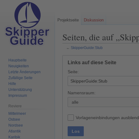
Projektseite
Diskussion
Seiten, die auf „Skip
←
SkipperGuide:Stub
Zur
Zur
Hauptseite
Links auf diese Seite
Navigation
Suche
Neuigkeiten
Seite:
springen
springen
Letzte Änderungen
Zufällige Seite
Hilfe
Unterstützung
Namensraum:
Impressum
alle
Reviere
Mittelmeer
Vorlageneinbindungen ausblen
Ostsee
Nordsee
Los
Atlantik
Karibik