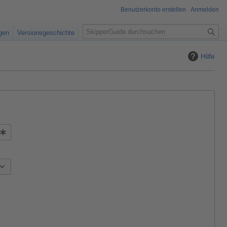
Benutzerkonto erstellen
Anmelden
S
igen
Versionsgeschichte
u
c
Hilfe
h
e