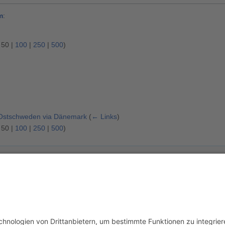
m
:
|
50
|
100
|
250
|
500
)
 Ostschweden via Dänemark
(
← Links
)
|
50
|
100
|
250
|
500
)
usschluss
Mobile Ansicht