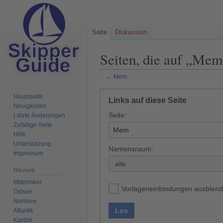
Seite
Diskussion
Seiten, die auf „Mem
←
Mem
Zur
Zur
Hauptseite
Links auf diese Seite
Navigation
Suche
Neuigkeiten
Seite:
springen
springen
Letzte Änderungen
Zufällige Seite
Hilfe
Unterstützung
Namensraum:
Impressum
alle
Reviere
Mittelmeer
Vorlageneinbindungen ausblen
Ostsee
Nordsee
Los
Atlantik
Karibik