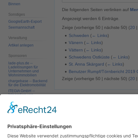
Binnen
Die folgenden Seiten verlinken auf
Me
Sonstiges
Angezeigt werden 6 Einträge.
GoogleEarth-Export
Zeige (
vorherige 50
|
nächste 50
) (
20
Seemannschaft
Schweden
(
← Links
)
Verwaltung
Vänern
(
← Links
)
Artikel anlegen
Vättern
(
← Links
)
Sponsoren
Schwedens Ostküste
(
← Links
)
lade-plus.de --
St. Anna Skärgard
(
← Links
)
Ladelösungen für
Benutzer:Rumpf/Törnbericht 2019
Unternehmen und
Wohnimmobilien
Zeige (
vorherige 50
|
nächste 50
) (
20
chargebase -- Backend
für die Elektromobilität
ITEGIA GmbH --
Integration von
Softwarelandschaften,
Datenschutz
Über SkipperGuide
Haftungsa
individuelle
Softwarelösungen
Werkzeuge
Spezialseiten
Druckversion