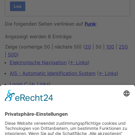
Los
Die folgenden Seiten verlinken auf
Funk
:
Angezeigt werden 8 Einträge.
Zeige (
vorherige 50
|
nächste 50
) (
20
|
50
|
100
|
250
|
500
)
Elektronische Navigation
(
← Links
)
AIS - Automatic Identification System
(
← Links
)
Loran C
(
← Links
)
Hyperbelnavigation
(
← Links
)
Radar
(
← Links
)
AIS - Automatic Identification System/AIS-Empfang
(
← Links
)