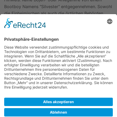
Bootboy Namens "Silvester" entgegennehmen. Sowohl
die Einheimischen als auch die örtlichen Behörden
warnen vor ihm, da er versucht doppelt oder dreifach
zu kassieren (Stand: Februar 2015). Mit den anderen
Bootboys haben wir sonst immer gute Erfahrungen
dort gemacht.
Weblinks
Zuletzt bearbeitet vor 4 Monaten
von
Detevier
Autoren:
Detevier
,
Detlef
,
ImmigrantSong
,
Peter