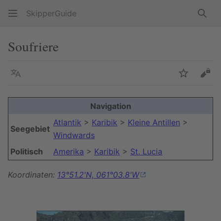
SkipperGuide
Such
Soufriere
Sprache
Beobacht
Quel
Navigation
Atlantik
>
Karibik
>
Kleine Antillen
>
Seegebiet
Windwards
Politisch
Amerika
>
Karibik
>
St. Lucia
Koordinaten:
13°51.2'N, 061°03.8'W