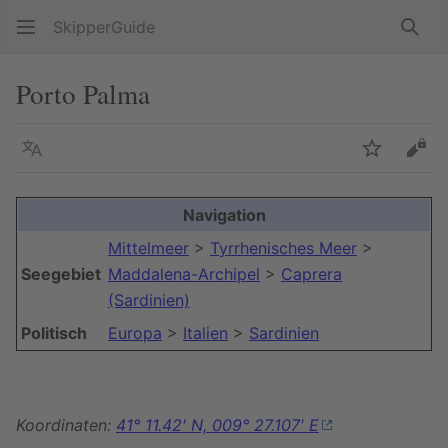
SkipperGuide
Such
Porto Palma
Sprache
Beobacht
Quel
Navigation
Mittelmeer
>
Tyrrhenisches Meer
>
Seegebiet
Maddalena-Archipel
>
Caprera
(Sardinien)
Politisch
Europa
>
Italien
>
Sardinien
Koordinaten:
41° 11.42' N, 009° 27.107' E