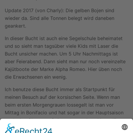
Update 2017 (von Charly): Die gelben Bojen sind
wieder da. Sind alle Tonnen belegt wird daneben
geankert.
In dieser Bucht ist auch eine Segelschule beheimatet
und so sieht man tagsüber viele Kids mit Laser die
Bucht unsicher machen. Um 5 Uhr Nachmittags ist
aber Feierabend. Dann sieht man nur noch vereinzelte
Kajütboote der Marke Alpha Romeo. Hier üben noch
die Erwachsenen ein wenig.
Ich benutze diese Bucht immer als Startpunkt für
meinen Besuch auf der korsischen Seite. Wenn man
beim ersten Morgengrauen lossegelt ist man vor
Mittag in Bonifacio und hat sogar in der Hauptsaison
noch eine Chance auf einen der wenigen Liegeplätze
an den Stegen.