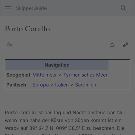
SkipperGuide
Such
Porto Corallo
Sprache
Beobacht
Quel
Navigation
Seegebiet
Mittelmeer
>
Tyrrhenisches Meer
Politisch
Europa
>
Italien
>
Sardinien
Porto Corallo ist bei Tag und Nacht ansteuerbar. Nur
wenn man nahe der Küste von Süden kommt ist ein
Wrack auf 39° 24,7'N, 009° 38,5' E zu beachten. Die