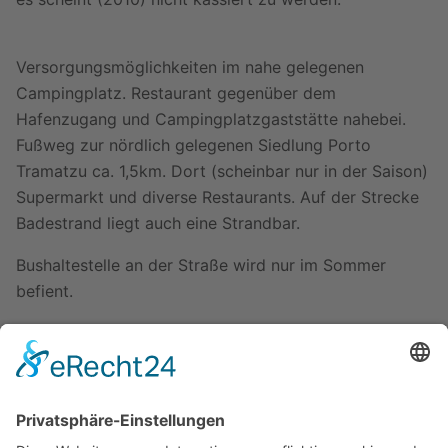
Versorgungsmöglichkeiten im nahe gelegenen
Campingplatz. Restaurant gegenüber dem
Hafenzugang und Campingplatzgaststätte nahebei.
Fußweg zur nördlich gelegenen Siedlung Porto
Tramatzu ca. 1,5km. Dort (scheinbar nur in der Saison)
Supermarkt und diverse Restaurants. Auf der Strecke
Badestrand liegt auch eine Strandbar.
Bushaltestelle an der Straße wird nur im Sommer
befient.
Bilder