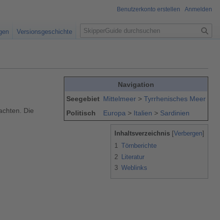
Benutzerkonto erstellen
Anmelden
S
igen
Versionsgeschichte
u
c
h
e
Navigation
Seegebiet
Mittelmeer
>
Tyrrhenisches Meer
achten. Die
Politisch
Europa
>
Italien
>
Sardinien
Inhaltsverzeichnis
1
Törnberichte
2
Literatur
3
Weblinks