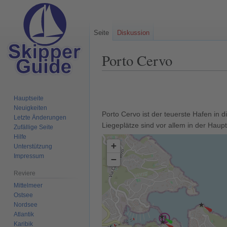
Seite
Diskussion
Porto Cervo
Zur
Zur
Navigation
Suche
Hauptseite
springen
springen
Neuigkeiten
Porto Cervo ist der teuerste Hafen in 
Letzte Änderungen
Liegeplätze sind vor allem in der Haupt
Zufällige Seite
Hilfe
+
Unterstützung
Impressum
−
Reviere
Mittelmeer
Ostsee
Nordsee
Atlantik
Karibik