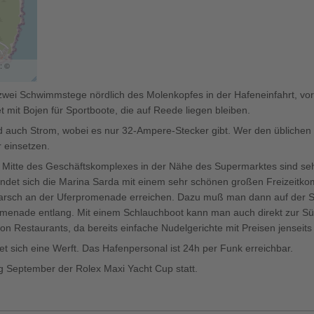
: ©
d zwei Schwimmstege nördlich des Molenkopfes in der Hafeneinfahrt, 
t mit Bojen für Sportboote, die auf Reede liegen bleiben.
 auch Strom, wobei es nur 32-Ampere-Stecker gibt. Wer den übliche
 einsetzen.
r Mitte des Geschäftskomplexes in der Nähe des Supermarktes sind se
findet sich die Marina Sarda mit einem sehr schönen großen Freizeitko
rsch an der Uferpromenade erreichen. Dazu muß man dann auf der 
enade entlang. Mit einem Schlauchboot kann man auch direkt zur Süds
on Restaurants, da bereits einfache Nudelgerichte mit Preisen jensei
t sich eine Werft. Das Hafenpersonal ist 24h per Funk erreichbar.
g September der Rolex Maxi Yacht Cup statt.