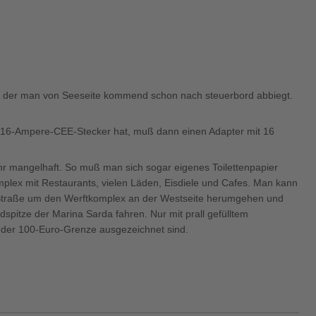
vor der man von Seeseite kommend schon nach steuerbord abbiegt.
n 16-Ampere-CEE-Stecker hat, muß dann einen Adapter mit 16
hr mangelhaft. So muß man sich sogar eigenes Toilettenpapier
mplex mit Restaurants, vielen Läden, Eisdiele und Cafes. Man kann
Straße um den Werftkomplex an der Westseite herumgehen und
pitze der Marina Sarda fahren. Nur mit prall gefülltem
ts der 100-Euro-Grenze ausgezeichnet sind.