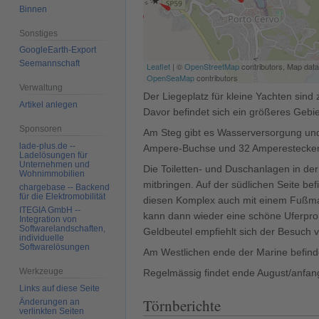
Binnen
Sonstiges
GoogleEarth-Export
Seemannschaft
Leaflet
| ©
OpenStreetMap
contributors, Map data
OpenSeaMap
contributors
Verwaltung
Der Liegeplatz für kleine Yachten sin
Artikel anlegen
Davor befindet sich ein größeres Gebie
Sponsoren
Am Steg gibt es Wasserversorgung und
lade-plus.de --
Ampere-Buchse und 32 Amperestecker
Ladelösungen für
Unternehmen und
Die Toiletten- und Duschanlagen in de
Wohnimmobilien
mitbringen. Auf der südlichen Seite be
chargebase -- Backend
für die Elektromobilität
diesen Komplex auch mit einem Fußma
ITEGIA GmbH --
kann dann wieder eine schöne Uferprom
Integration von
Softwarelandschaften,
Geldbeutel empfiehlt sich der Besuch v
individuelle
Softwarelösungen
Am Westlichen ende der Marine befinde
Werkzeuge
Regelmässig findet ende August/anfan
Links auf diese Seite
Törnberichte
Änderungen an
verlinkten Seiten