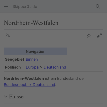
SkipperGuide
Such
Nordrhein-Westfalen
Sprache
Beobacht
Quel
Navigation
Seegebiet
Binnen
Politisch
Europa
>
Deutschland
Nordrhein-Westfalen
ist ein Bundesland der
Bundesrepublik Deutschland
.
Flüsse