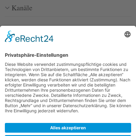
Kanäle
Seen
Häfen
Weblinks
Zuletzt bearbeitet vor 7 Jahren
von
Kannix
Autoren:
Cmor
,
Kannix
,
Starky