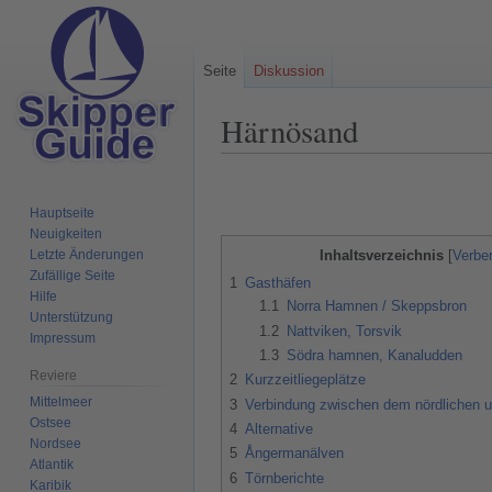
Seite
Diskussion
Härnösand
Zur
Zur
Navigation
Suche
Hauptseite
springen
springen
Neuigkeiten
Letzte Änderungen
Inhaltsverzeichnis
Zufällige Seite
1
Gasthäfen
Hilfe
1.1
Norra Hamnen / Skeppsbron
Unterstützung
1.2
Nattviken, Torsvik
Impressum
1.3
Södra hamnen, Kanaludden
Reviere
2
Kurzzeitliegeplätze
Mittelmeer
3
Verbindung zwischen dem nördlichen 
Ostsee
4
Alternative
Nordsee
5
Ångermanälven
Atlantik
6
Törnberichte
Karibik