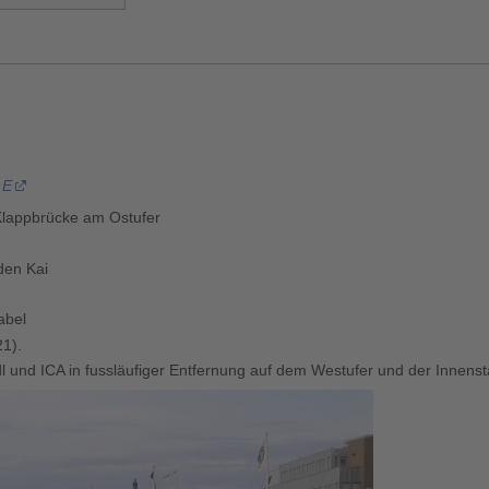
 E
 Klappbrücke am Ostufer
den Kai
abel
21).
dl und ICA in fussläufiger Entfernung auf dem Westufer und der Innens