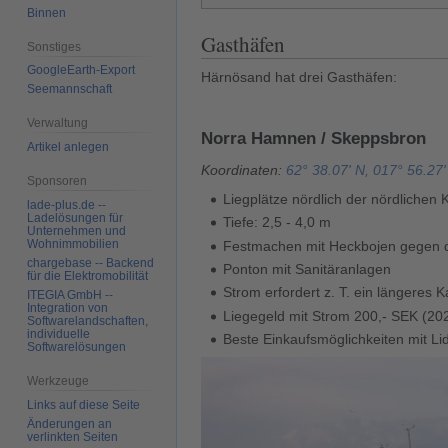
Binnen
Gasthäfen
Sonstiges
GoogleEarth-Export
Härnösand hat drei Gasthäfen:
Seemannschaft
Verwaltung
Norra Hamnen / Skeppsbron
Artikel anlegen
Koordinaten:
62° 38.07' N, 017° 56.27'
Sponsoren
Liegplätze nördlich der nördlichen
lade-plus.de --
Ladelösungen für
Tiefe: 2,5 - 4,0 m
Unternehmen und
Wohnimmobilien
Festmachen mit Heckbojen gegen 
chargebase -- Backend
Ponton mit Sanitäranlagen
für die Elektromobilität
Strom erfordert z. T. ein längeres K
ITEGIA GmbH --
Integration von
Liegegeld mit Strom 200,- SEK (20
Softwarelandschaften,
individuelle
Beste Einkaufsmöglichkeiten mit Li
Softwarelösungen
Werkzeuge
Links auf diese Seite
Änderungen an
verlinkten Seiten