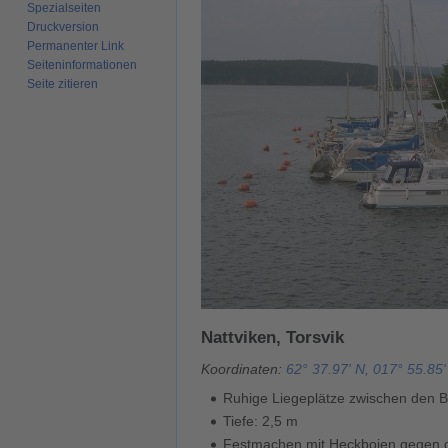
Spezialseiten
Druckversion
Permanenter Link
Seiten­­informationen
Seite zitieren
Nattviken, Torsvik
Koordinaten:
62° 37.97' N, 017° 55.85'
Ruhige Liegeplätze zwischen den 
Tiefe: 2,5 m
Festmachen mit Heckbojen gegen 