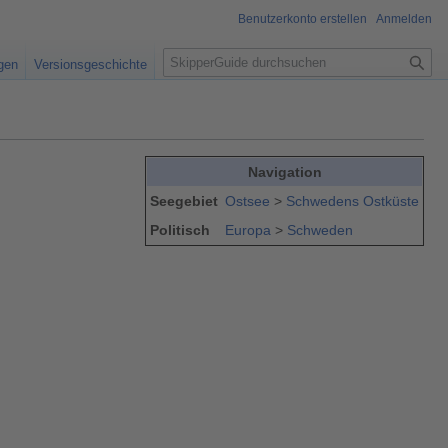
Benutzerkonto erstellen
Anmelden
S
igen
Versionsgeschichte
u
c
h
e
Navigation
Seegebiet
Ostsee
>
Schwedens Ostküste
Politisch
Europa
>
Schweden