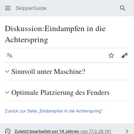
SkipperGuide
Such
Diskussion
:
Eindampfen in die
Achterspring
Sprache
Beobacht
Quel
Sinnvoll unter Maschine?
Optimale Platzierung des Fenders
Zurück zur Seite „Eindampfen in die Achterspring“.
Zuletzt bearbeitet vor 14 Jahren
von
77.0.39.191