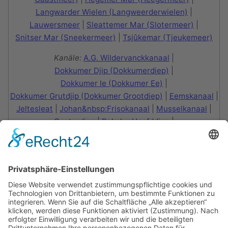
Langwarder Wielen (Langweerderwielen)
|
Lauwersmeer
|
Sleattemer Mar (Slotermeer)
|
Snitser Mar (Sneekermeer)
|
Tsjûkemar (Tjeukemeer)
Kanäle:
A.G. Wildervanckkanaal
|
Dokkumer Djip (Dokkumerdiep)
|
Dokkumer Ie (Dokkumer Ee)
|
Dokkumer Grutdjip (Dokkumer Grootdiep)
|
Eemskanaal
|
Jeltesleat
|
Johan&nbsp:Frisokanaal
|
Musselkanaal
|
Oosterdiep
|
Pekeler Hoofddiep
|
Prinses Margrietkanaal
|
Reitdiep
|
Ruiten Aa-Kanaal
|
Skarster Rien
|
Stadskanaal
|
Ter Apel Kanaal
|
Van Harinxmakanaal
|
Van Panhuyskanaal
|
Van Starkenborghkanaal
|
Winschoterdiep
Inseln:
Gânzetippe
|
Langehoekspôlle
|
Leijepolle
|
Marchjepôle
|
Nije Krûspôlle
|
Rakkenpôlle
|
Tsjûkepôle