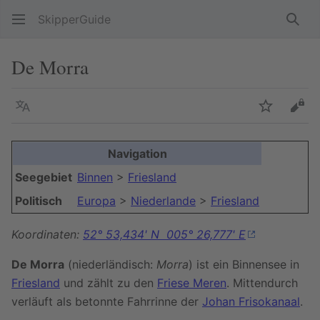
SkipperGuide
Such
De Morra
Sprache
Beobacht
Quel
Navigation
Seegebiet
Binnen
>
Friesland
Politisch
Europa
>
Niederlande
>
Friesland
Koordinaten:
52° 53,434' N 005° 26,777' E
De Morra
(niederländisch:
Morra
) ist ein Binnensee in
Friesland
und zählt zu den
Friese Meren
. Mittendurch
verläuft als betonnte Fahrrinne der
Johan Frisokanaal
.