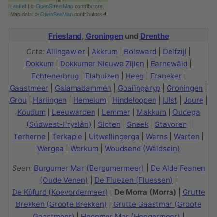
Leaflet
| ©
OpenStreetMap
contributors,
Map data: ©
OpenSeaMap
contributors
Friesland
,
Groningen
und
Drenthe
Orte:
Allingawier
|
Akkrum
|
Bolsward
|
Delfzijl
|
Dokkum
|
Dokkumer Nieuwe Zijlen
|
Earnewâld
|
Echtenerbrug
|
Elahuizen
|
Heeg
|
Franeker
|
Gaastmeer
|
Galamadammen
|
Goaiïngaryp
|
Groningen
|
Grou
|
Harlingen
|
Hemelum
|
Hindeloopen
|
IJlst
|
Joure
|
Koudum
|
Leeuwarden
|
Lemmer
|
Makkum
|
Oudega
(Súdwest-Fryslân)
|
Sloten
|
Sneek
|
Stavoren
|
Terherne
|
Terkaple
|
Uitwellingerga
|
Warns
|
Warten
|
Wergea
|
Workum
|
Woudsend (Wâldsein)
Seen:
Burgumer Mar (Bergumermeer)
|
De Alde Feanen
(Oude Venen)
|
De Fluezen (Fluessen)
|
De Kûfurd (Koevordermeer)
|
De Morra (Morra)
|
Grutte
Brekken (Groote Brekken)
|
Grutte Gaastmar (Groote
Gaastmeer)
|
Hegemer Mar (Heegermeer)
|