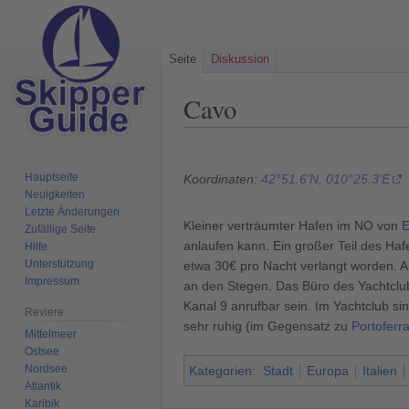
Seite
Diskussion
Cavo
Zur
Zur
Navigation
Suche
Hauptseite
Koordinaten:
42°51.6'N, 010°25.3'E
springen
springen
Neuigkeiten
Letzte Änderungen
Kleiner verträumter Hafen im NO von
E
Zufällige Seite
anlaufen kann. Ein großer Teil des Ha
Hilfe
Unterstützung
etwa 30€ pro Nacht verlangt worden. 
Impressum
an den Stegen. Das Büro des Yachtclubs
Kanal 9 anrufbar sein. Im Yachtclub 
Reviere
sehr ruhig (im Gegensatz zu
Portoferra
Mittelmeer
Ostsee
Nordsee
Kategorien
:
Stadt
Europa
Italien
Atlantik
Karibik