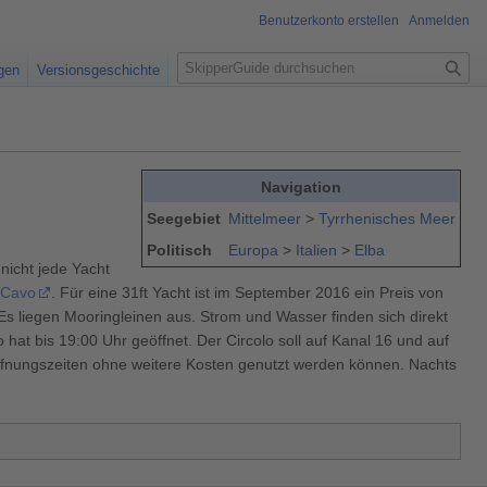
Benutzerkonto erstellen
Anmelden
S
igen
Versionsgeschichte
u
c
h
e
Navigation
Seegebiet
Mittelmeer
>
Tyrrhenisches Meer
Politisch
Europa
>
Italien
>
Elba
 nicht jede Yacht
 Cavo
. Für eine 31ft Yacht ist im September 2016 ein Preis von
 liegen Mooringleinen aus. Strom und Wasser finden sich direkt
hat bis 19:00 Uhr geöffnet. Der Circolo soll auf Kanal 16 und auf
ffnungszeiten ohne weitere Kosten genutzt werden können. Nachts