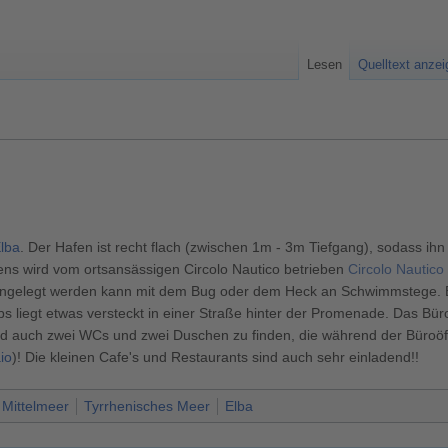
Lesen
Quelltext anze
lba
. Der Hafen ist recht flach (zwischen 1m - 3m Tiefgang), sodass ihn
fens wird vom ortsansässigen Circolo Nautico betrieben
Circolo Nautico
Angelegt werden kann mit dem Bug oder dem Heck an Schwimmstege. Es
 liegt etwas versteckt in einer Straße hinter der Promenade. Das Büro 
sind auch zwei WCs und zwei Duschen zu finden, die während der Büroö
io
)! Die kleinen Cafe's und Restaurants sind auch sehr einladend!!
Mittelmeer
Tyrrhenisches Meer
Elba