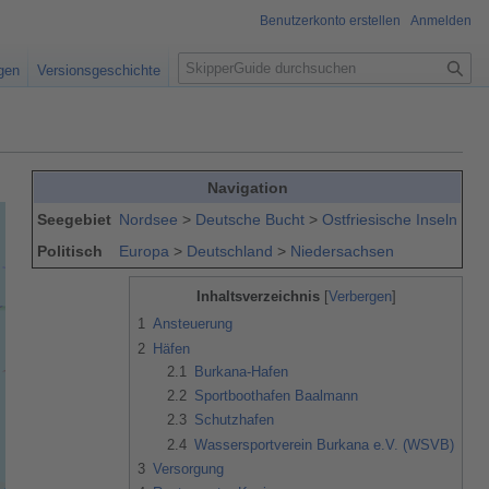
Benutzerkonto erstellen
Anmelden
S
igen
Versionsgeschichte
u
c
h
e
Navigation
Seegebiet
Nordsee
>
Deutsche Bucht
>
Ostfriesische Inseln
Politisch
Europa
>
Deutschland
>
Niedersachsen
Inhaltsverzeichnis
1
Ansteuerung
2
Häfen
2.1
Burkana-Hafen
2.2
Sportboothafen Baalmann
2.3
Schutzhafen
2.4
Wassersportverein Burkana e.V. (WSVB)
3
Versorgung