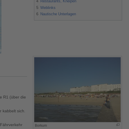
4
Restaurants, Kneipen
5
Weblinks
6
Nautische Unterlagen
e R1 (über die
 kabbelt sich.
t Fährverkehr
Borkum