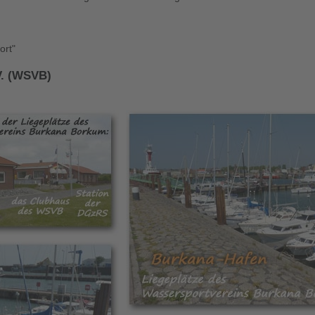
ort"
V. (WSVB)