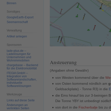
Binnen
Sonstiges
GoogleEarth-Export
Seemannschaft
Verwaltung
Artikel anlegen
Sponsoren
lade-plus.de --
Ladelösungen für
Unternehmen und
Wohnimmobilien
Ansteuerung
chargebase -- Backend
für die Elektromobilität
(Angaben ohne Gewähr)
ITEGIA GmbH --
Integration von
von Westen kommend über die
We
Softwarelandschaften,
individuelle
von Osten kommend nördlich am
g
Softwarelösungen
Geldsackplate) - Tonne R3) in die
Werkzeuge
die Ems hinauf bis zur 3-beinigen 
Links auf diese Seite
Die Tonne YBY ist unbedingt südlic
Änderungen an
von dort in die
Fischerbalje
bis zu d
verlinkten Seiten