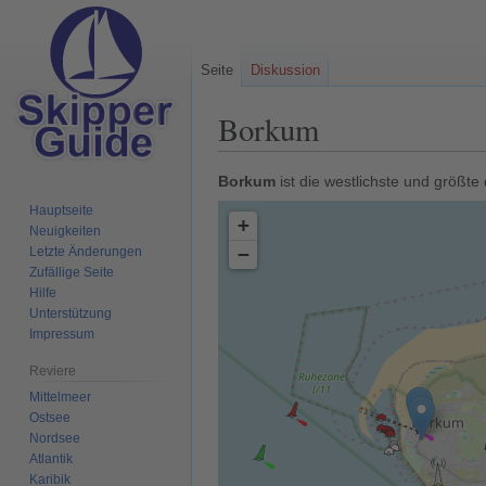
Seite
Diskussion
Borkum
Zur
Zur
Borkum
ist die westlichste und größt
Navigation
Suche
Hauptseite
+
springen
springen
Neuigkeiten
−
Letzte Änderungen
Zufällige Seite
Hilfe
Unterstützung
Impressum
Reviere
Mittelmeer
Ostsee
Nordsee
Atlantik
Karibik