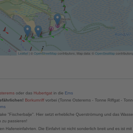
Leaflet
| ©
OpenStreetMap
contributors, Map data: ©
OpenSeaMap
contributors
sterems
oder das
Hubertgat
in die
Ems
efährlichen!
Borkumriff
vorbei (Tonne Osterems - Tonne Riffgat - Tonn
Ems
Bake "Fischerbalje". Hier setzt erhebliche Querströmung und das Wasser
h zu passieren!
en Hafeneinfahrten. Die Einfahrt ist nicht sonderlich breit und es ist mi