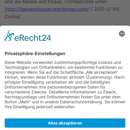
und die Kanäle und Flüsse. (Törnberichte unter:
[
http://hansenstouren.wordpress.com/
2012-2/ MS
Carina]
ab 2016
haben wir unsere Winterlager nach
Leewarden in Fryslan verlegt.
Mein zweites Hobby, neben dem Wassersport, ist die
Fotografie.
Viele maritime Fotos befinden sich auf der Homepage
von
SY Carina
,
MS Carina
oder auf
Segeln und
Meer
Zuletzt bearbeitet vor 8 Jahren
von
Carina