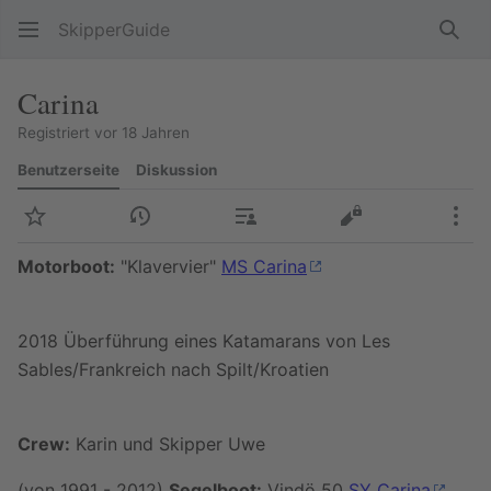
SkipperGuide
Such
Carina
Registriert vor 18 Jahren
Benutzerseite
Diskussion
Beobachten
Versionsgeschichte
Beiträge
Quelltext anzeig
Meh
Motorboot:
"Klavervier"
MS Carina
2018 Überführung eines Katamarans von Les
Sables/Frankreich nach Spilt/Kroatien
Crew:
Karin und Skipper Uwe
(von 1991 - 2012)
Segelboot:
Vindö 50
SY Carina