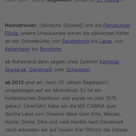
Heimatrevier:
[dänische Südsee]] und die
Flensburger
Förde
, unsere Urlaubsziele waren die dänischen Häfen
an der Ostseeküste, von
Sønderborg
bis
Læsø
, von
København
bis
Bornholm
.
ab Ruhestand dann segeln ohne Zeitlimit
Kattegat
,
Skagerak
,
Dänemark
oder
Schweden
ab 2012
sind wir, nach 35 Jahren Segelsport,
umgestiegen auf ein Motorboot. Es ist ein
holländisches Stahlboot und wurde im Jahr 1975
gebaut. Überführt habe wir die MS CARINA quer
durchs Land vom Sneeker Meer über Ems, Wesser,
Hunte, Geste, Elbe und viele Kanäle nach Dänemark
Jetzt erkunden wir auf neuem Kiel (90cm) die Ostsee