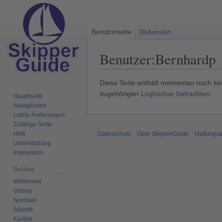
Benutzerseite
Diskussion
Benutzer
:
Bernhardp
Zur
Zur
Diese Seite enthält momentan noch kein
Navigation
Suche
zugehörigen
Logbücher betrachten
.
Hauptseite
springen
springen
Neuigkeiten
Letzte Änderungen
Zufällige Seite
Hilfe
Datenschutz
Über SkipperGuide
Haftungsa
Unterstützung
Impressum
Reviere
Mittelmeer
Ostsee
Nordsee
Atlantik
Karibik