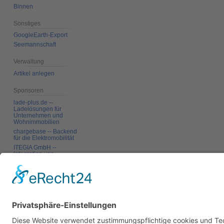
Binnen
Sonstiges
GoogleEarth-Export
Seemannschaft
Verwaltung
Artikel anlegen
Sponsoren
lade-plus.de --
Ladelösungen für
Unternehmen und
Wohnimmobilien
chargebase -- Backend
für die Elektromobilität
ITEGIA GmbH --
Integration von
Softwarelandschaften,
individuelle
Softwarelösungen
Werkzeuge
Links auf diese Seite
Benutzerbeiträge
Logbücher