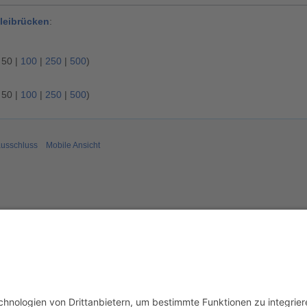
leibrücken
:
|
50
|
100
|
250
|
500
)
|
50
|
100
|
250
|
500
)
usschluss
Mobile Ansicht