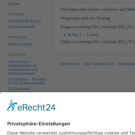
Binnen
Die folgenden Seiten verlinken auf
Sch
Sonstiges
Angezeigt wird ein Eintrag.
GoogleEarth-Export
Zeige (
vorherige 50
|
nächste 50
) (
20
Seemannschaft
Schlei
(
← Links
)
Verwaltung
Zeige (
vorherige 50
|
nächste 50
) (
20
Artikel anlegen
Sponsoren
lade-plus.de --
Datenschutz
Über SkipperGuide
Haftungsa
Ladelösungen für
Unternehmen und
Wohnimmobilien
chargebase -- Backend
für die Elektromobilität
ITEGIA GmbH --
Integration von
Softwarelandschaften,
individuelle
Softwarelösungen
Werkzeuge
Spezialseiten
Druckversion