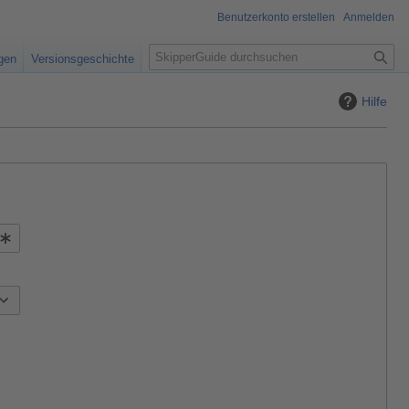
Benutzerkonto erstellen
Anmelden
S
igen
Versionsgeschichte
u
c
Hilfe
h
e