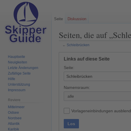
Seite
Diskussion
Seiten, die auf „Schl
←
Schleibrücken
Zur
Zur
Hauptseite
Links auf diese Seite
Navigation
Suche
Neuigkeiten
Seite:
springen
springen
Letzte Änderungen
Zufällige Seite
Hilfe
Unterstützung
Namensraum:
Impressum
alle
Reviere
Mittelmeer
Vorlageneinbindungen ausblen
Ostsee
Nordsee
Los
Atlantik
Karibik