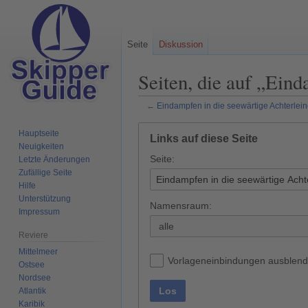
Seite
Diskussion
Seiten, die auf „Eind
←
Eindampfen in die seewärtige Achterlei
Zur
Zur
Hauptseite
Links auf diese Seite
Navigation
Suche
Neuigkeiten
Seite:
springen
springen
Letzte Änderungen
Zufällige Seite
Hilfe
Unterstützung
Namensraum:
Impressum
alle
Reviere
Mittelmeer
Vorlageneinbindungen ausblen
Ostsee
Nordsee
Los
Atlantik
Karibik