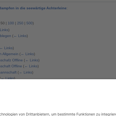
dampfen in die seewärtige Achterleine
:
|
50
|
100
|
250
|
500
)
Links
)
Ablegen
(
← Links
)
← Links
)
h Allgemein
(
← Links
)
chafz Offline
(
← Links
)
chaft Offline
(
← Links
)
mannschaft
(
← Links
)
(
← Links
)
|
50
|
100
|
250
|
500
)
usschluss
Mobile Ansicht