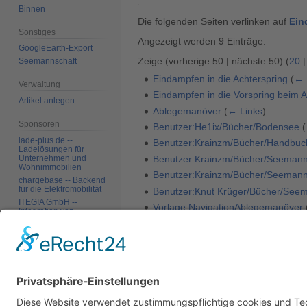
Binnen
Die folgenden Seiten verlinken auf
Ein
Sonstiges
Angezeigt werden 9 Einträge.
GoogleEarth-Export
Zeige (
vorherige 50
|
nächste 50
) (
20
Seemannschaft
Eindampfen in die Achterspring
(
← 
Verwaltung
Eindampfen in die Vorspring beim 
Artikel anlegen
Ablegemanöver
(
← Links
)
Sponsoren
Benutzer:He1ix/Bücher/Bodensee
(
lade-plus.de --
Benutzer:Krainzm/Bücher/Handbuc
Ladelösungen für
Benutzer:Krainzm/Bücher/Seemanns
Unternehmen und
Wohnimmobilien
Benutzer:Krainzm/Bücher/Seemanns
chargebase -- Backend
für die Elektromobilität
Benutzer:Knut Krüger/Bücher/See
ITEGIA GmbH --
Vorlage:NavigationAblegemanöver
Integration von
Softwarelandschaften,
Zeige (
vorherige 50
|
nächste 50
) (
20
individuelle
Softwarelösungen
Werkzeuge
Datenschutz
Über SkipperGuide
Haftungsa
Spezialseiten
Druckversion