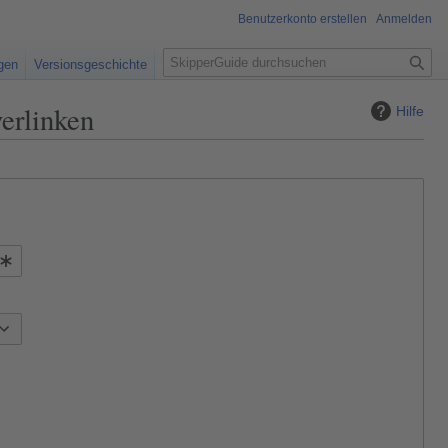
Benutzerkonto erstellen
Anmelden
S
igen
Versionsgeschichte
u
c
verlinken
Hilfe
h
e