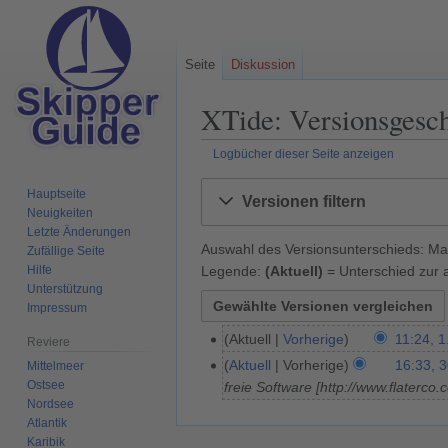
Seite
Diskussion
XTide: Versionsgesch
Logbücher dieser Seite anzeigen
Zur
Zur
Hauptseite
Versionen filtern
Navigation
Suche
Neuigkeiten
springen
springen
Letzte Änderungen
Auswahl des Versionsunterschieds: Mar
Zufällige Seite
Legende:
(Aktuell)
= Unterschied zur a
Hilfe
Unterstützung
Impressum
Aktuell
Vorherige
11:24, 1
1
Reviere
K
.
Aktuell
Vorherige
16:33, 3
Mittelmeer
3
e
J
Ostsee
freie Software [http://www.flaterc
0
i
Nordsee
u
.
Atlantik
n
l
J
Karibik
e