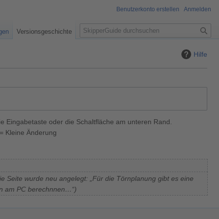
Benutzerkonto erstellen
Anmelden
S
igen
Versionsgeschichte
u
c
Hilfe
h
e
ie Eingabetaste oder die Schaltfläche am unteren Rand.
= Kleine Änderung
ie Seite wurde neu angelegt: „Für die Törnplanung gibt es eine
eiten am PC berechnnen…“