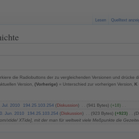
Lesen
Quelltext anze
ichte
kiere die Radiobuttons der zu vergleichenden Versionen und drücke d
ktuellen Version,
(Vorherige)
= Unterschied zur vorherigen Version,
K
. Jul. 2010
194.25.103.254
Diskussion
941 Bytes
+18
0. Jun. 2010
194.25.103.254
Diskussion
923 Bytes
+923
D
o.com/xtide/ XTide], mit der man für weltweit viele Meßpunkte die Gez