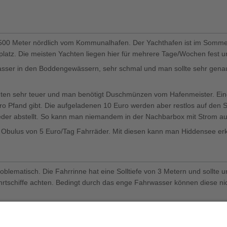
a 500 Meter nördlich vom Kommunalhafen. Der Yachthafen ist im Sommer 
eplatz. Die meisten Yachten liegen hier für mehrere Tage/Wochen fest 
hrwasser in den Boddengewässern, sehr schmal und man sollte sehr ge
nuten sehr teuer und man benötigt Duschmünzen vom Hafenmeister. Ei
ro Pfand gibt. Die aufgeladenen 10 Euro werden aber restlos auf de
der abstellt. So kann man niemandem in der Nachbarbox mit Strom au
 Obulus von 5 Euro/Tag Fahrräder. Mit diesen kann man Hiddensee erkun
blematisch. Die Fahrrinne hat eine Solltiefe von 3 Metern und sollte 
rtschiffe achten. Bedingt durch das enge Fahrwasser können diese ni
see - Finnland - Aaland