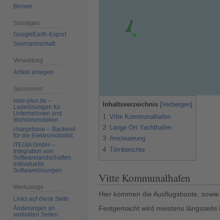
Binnen
Sonstiges
GoogleEarth-Export
Seemannschaft
Verwaltung
Artikel anlegen
Sponsoren
lade-plus.de --
Inhaltsverzeichnis
Ladelösungen für
Unternehmen und
1
Vitte Kommunalhafen
Wohnimmobilien
2
Lange Ort Yachthafen
chargebase -- Backend
für die Elektromobilität
3
Ansteuerung
ITEGIA GmbH --
4
Törnberichte
Integration von
Softwarelandschaften,
individuelle
Softwarelösungen
Vitte Kommunalhafen
Werkzeuge
Hier kommen die Ausflugsboote, sowie 
Links auf diese Seite
Festgemacht wird meistens längsseits
Änderungen an
verlinkten Seiten