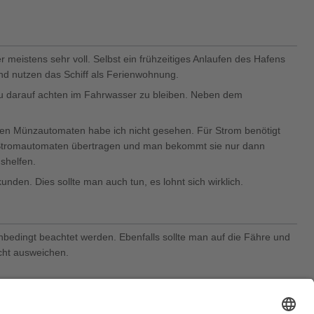
meistens sehr voll. Selbst ein frühzeitiges Anlaufen des Hafens
und nutzen das Schiff als Ferienwohnung.
nau darauf achten im Fahrwasser zu bleiben. Neben dem
nen Münzautomaten habe ich nicht gesehen. Für Strom benötigt
n Stromautomaten übertragen und man bekommt sie nur dann
shelfen.
den. Dies sollte man auch tun, es lohnt sich wirklich.
unbedingt beachtet werden. Ebenfalls sollte man auf die Fähre und
cht ausweichen.