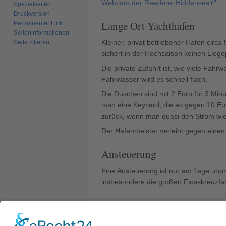
Webcam der Reederei Hiddensee
Spezialseiten
Druckversion
Lange Ort Yachthafen
Permanenter Link
Seiten­­informationen
Kleiner, privat betriebener Hafen circ
Seite zitieren
sichert in der Hochsaison keinen Lieg
Die private Zufahrt ist, wie viele Fa
Fahrwasser wird es schnell flach.
Die Duschen sind mit 2 Euro für 3 Mi
man eine Keycard, die es gegen 10 Eu
zurück, wenn man quasi den Strom wie
Der Hafenmeister verleiht gegen einen
Ansteuerung
Eine Ansteuerung ist nur am Tage unpro
insbesondere die großen Flusskreuzfah
Törnberichte
Törnbericht 2014 Ostschweden - Botten