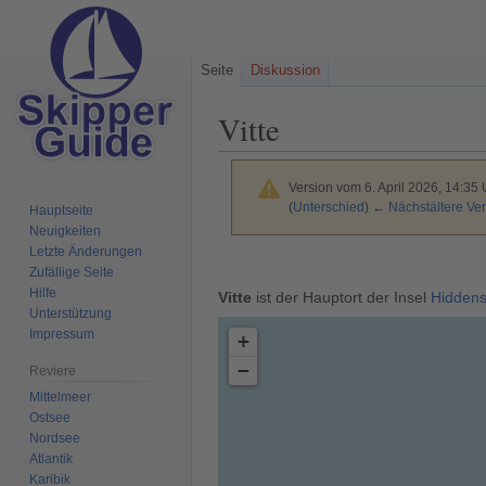
Seite
Diskussion
Vitte
Version vom 6. April 2026, 14:35
(
Unterschied
)
← Nächstältere Ver
Hauptseite
Neuigkeiten
Letzte Änderungen
Zur
Zur
Zufällige Seite
Navigation
Suche
Hilfe
Vitte
ist der Hauptort der Insel
Hidden
springen
springen
Unterstützung
Impressum
+
−
Reviere
Mittelmeer
Ostsee
Nordsee
Atlantik
Karibik