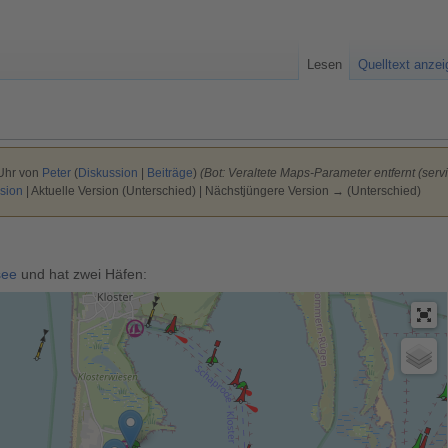
Lesen
Quelltext anze
 Uhr von
Peter
(
Diskussion
|
Beiträge
)
(Bot: Veraltete Maps-Parameter entfernt (servic
sion
| Aktuelle Version (Unterschied) | Nächstjüngere Version → (Unterschied)
see
und hat zwei Häfen: