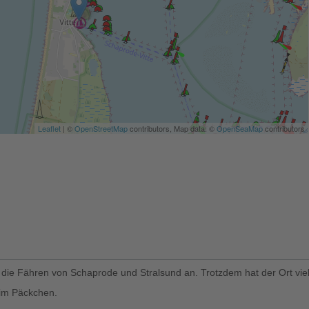
Leaflet
| ©
OpenStreetMap
contributors, Map data: ©
OpenSeaMap
contributors
die Fähren von Schaprode und Stralsund an. Trotzdem hat der Ort viel
 im Päckchen.