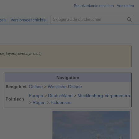
Benutzerkonto erstellen
Anmelden
S
igen
Versionsgeschichte
u
c
h
e
e, layers, overlays etc.))
Navigation
Seegebiet
Ostsee
>
Westliche Ostsee
Europa
>
Deutschland
>
Mecklenburg-Vorpommern
Politisch
>
Rügen
>
Hiddensee