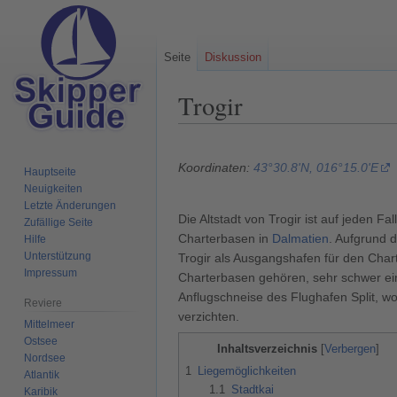
Seite
Diskussion
Trogir
Zur
Zur
Navigation
Suche
Koordinaten:
43°30.8'N, 016°15.0'E
Hauptseite
springen
springen
Neuigkeiten
Letzte Änderungen
Die Altstadt von Trogir ist auf jeden Fa
Zufällige Seite
Charterbasen in
Dalmatien
. Aufgrund 
Hilfe
Unterstützung
Trogir als Ausgangshafen für den Chart
Impressum
Charterbasen gehören, sehr schwer ein
Anflugschneise des Flughafen Split, w
Reviere
verzichten.
Mittelmeer
Ostsee
Inhaltsverzeichnis
Nordsee
1
Liegemöglichkeiten
Atlantik
1.1
Stadtkai
Karibik