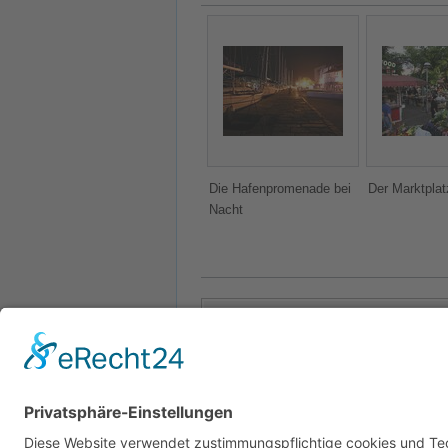
Die Hafenpromenade bei
Der Marktplat
Nacht
Biševo
|
Brač
|
Dubrovnik
|
Hvar
|
Ist
|
Kategorien
:
Stadt
Kroatien
Dalmat