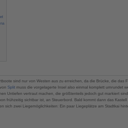
et
ina
tboote sind nur von Westen aus zu erreichen, da die Brücke, die das Fe
 von
Split
muss die vorgelagerte Insel also einmal komplett umrundet wer
ichen Untiefen vertraut machen, die größtenteils jedoch gut markiert s
hon frühzeitig sichtbar ist, an Steuerbord. Bald kommt dann das Kastel
n sich zwei Liegemöglichkeiten: Ein paar Liegeplätze am Stadtkai hin