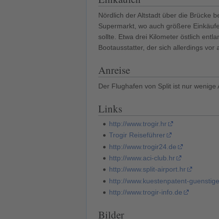
Nördlich der Altstadt über die Brücke 
Supermarkt, wo auch größere Einkäufe
sollte. Etwa drei Kilometer östlich en
Bootausstatter, der sich allerdings vor
Anreise
Der Flughafen von Split ist nur wenige
Links
http://www.trogir.hr
Trogir Reiseführer
http://www.trogir24.de
http://www.aci-club.hr
http://www.split-airport.hr
http://www.kuestenpatent-guenstige
http://www.trogir-info.de
Bilder