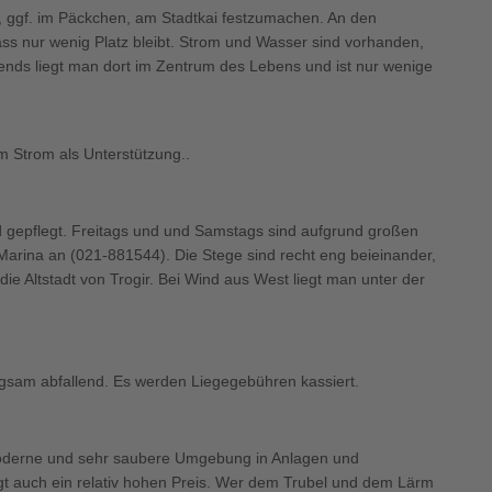
ts, ggf. im Päckchen, am Stadtkai festzumachen. An den
ss nur wenig Platz bleibt. Strom und Wasser sind vorhanden,
bends liegt man dort im Zentrum des Lebens und ist nur wenige
m Strom als Unterstützung..
und gepflegt. Freitags und und Samstags sind aufgrund großen
r Marina an (021-881544). Die Stege sind recht eng beieinander,
ie Altstadt von Trogir. Bei Wind aus West liegt man unter der
angsam abfallend. Es werden Liegegebühren kassiert.
e moderne und sehr saubere Umgebung in Anlagen und
gt auch ein relativ hohen Preis. Wer dem Trubel und dem Lärm