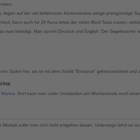
ehoben.
 liegen auf der viel befahrenen Küstenstrasse einige preisgünstige S
eut, kann auch für 20 Kuna eines der vielen Boot-Taxis nutzen, welc
was man benötigt. Man spricht Deutsch und English. Der Segelmacher wi
gt von Süden her, sie ist mit dem Schild "Entrance" gekennzeichnet und 
rina
t
Marina
. Dort kann man unter Umständen am Wochenende noch einen 
Altstadt sollte man sich nicht entgehen lassen. Unterwegs lohnt es sic