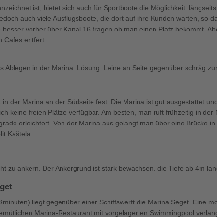
nzeichnet ist, bietet sich auch für Sportboote die Möglichkeit, längsei
och auch viele Ausflugsboote, die dort auf ihre Kunden warten, so da
lte besser vorher über Kanal 16 fragen ob man einen Platz bekommt. A
 Cafes entfert.
es Ablegen in der Marina. Lösung: Leine an Seite gegenüber schräg zu
 in der Marina an der Südseite fest. Die Marina ist gut ausgestattet 
ch keine freien Plätze verfügbar. Am besten, man ruft frühzeitig in de
ade erleichtert. Von der Marina aus gelangt man über eine Brücke in d
it Kaštela.
ucht zu ankern. Der Ankergrund ist stark bewachsen, die Tiefe ab 4m l
eget
ußminuten) liegt gegenüber einer Schiffswerft die Marina Seget. Ein
gemütlichen Marina-Restaurant mit vorgelagerten Swimmingpool verlan