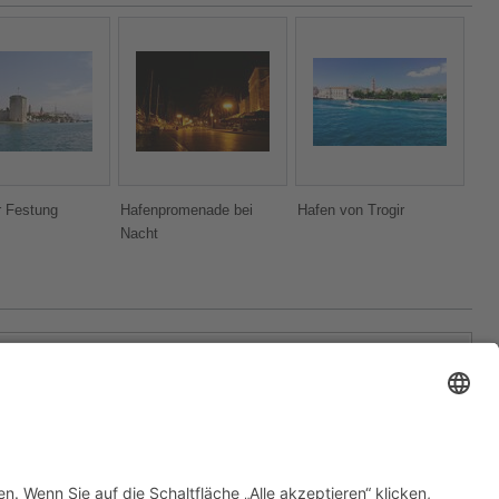
r Festung
Hafenpromenade bei
Hafen von Trogir
Nacht
znica
|
Silba
|
Split
|
Sv. Klement
|
Tribunj
|
Trogir
|
Šibenik
|
Skradin
|