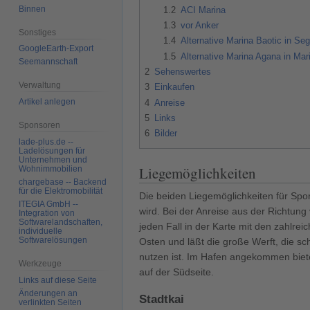
Binnen
1.2
ACI Marina
1.3
vor Anker
Sonstiges
1.4
Alternative Marina Baotic in Seg
GoogleEarth-Export
1.5
Alternative Marina Agana in Mar
Seemannschaft
2
Sehenswertes
Verwaltung
3
Einkaufen
Artikel anlegen
4
Anreise
5
Links
Sponsoren
6
Bilder
lade-plus.de --
Ladelösungen für
Unternehmen und
Liegemöglichkeiten
Wohnimmobilien
chargebase -- Backend
für die Elektromobilität
Die beiden Liegemöglichkeiten für Spor
ITEGIA GmbH --
wird. Bei der Anreise aus der Richtung
Integration von
Softwarelandschaften,
jeden Fall in der Karte mit den zahlre
individuelle
Softwarelösungen
Osten und läßt die große Werft, die sc
nutzen ist. Im Hafen angekommen biete
Werkzeuge
auf der Südseite.
Links auf diese Seite
Änderungen an
Stadtkai
verlinkten Seiten