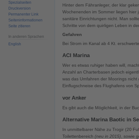
Spezialseiten
Hinter dem Fähranleger, der klar geken
Druckversion
Wochenenden im Sommer liegen hier jed
Permanenter Link
sanitäre Einrichtungen nicht. Man sol
Seiten­­informationen
Schritte von dem quirligen Leben in den
Seite zitieren
Gefahren
In anderen Sprachen
Bei Strom im Kanal ab 4 Kt. erschwert
English
ACI Marina
Wer es etwas ruhiger haben will, macht
Anzahl an Charterbasen jedoch eigentli
was das Umfahren der Moorings nicht gr
Einflugschneise des Flughafens von Spl
vor Anker
Es gibt auch die Möglichkeit, in der B
Alternative Marina Baotic in S
In unmittelbarer Nähe zu Trogir (20 F
Toilettenbereich
(neu in 2015)
, sowie 