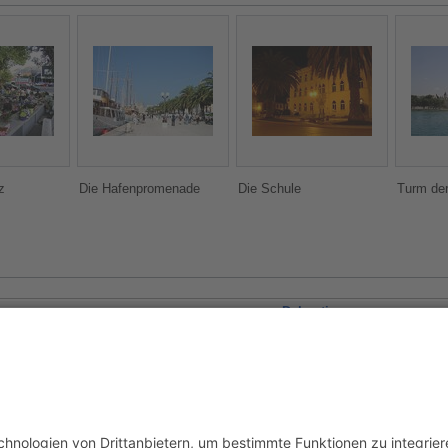
z
Die Hafenpromenade
Die Schule
Turm de
Dalmatien
Komiža
|
Korčula
|
Kornaten
|
Mljet
|
Murter
|
Olib
|
Premuda
|
Primošten
|
Rogo
Svetac
|
Vela Luka
|
Vis
|
Zadar
|
Žut
ien
Mittelmeer
Adria
Hafen