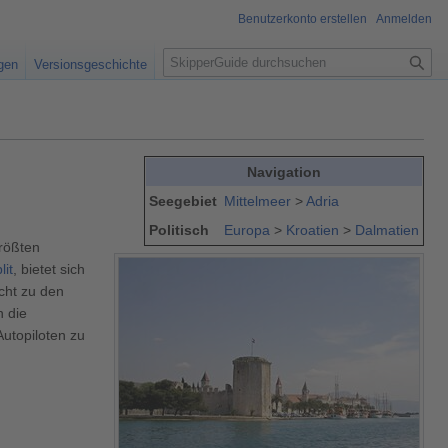
Benutzerkonto erstellen
Anmelden
S
igen
Versionsgeschichte
u
c
h
e
Navigation
Seegebiet
Mittelmeer
>
Adria
Politisch
Europa
>
Kroatien
>
Dalmatien
größten
lit
, bietet sich
icht zu den
n die
utopiloten zu