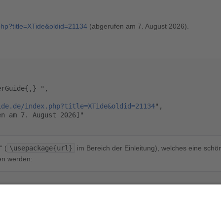
.php?title=XTide&oldid=21134
(abgerufen am 7. August 2026).
ide.de/index.php?title=XTide&oldid=21134
",

“ (
\usepackage{url}
im Bereich der Einleitung), welches eine schön
en werden:
perguide.de/index.php?title=XTide&oldid=21134
}
",
