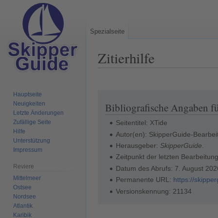
Spezialseite
Zitierhilfe
Hauptseite
Zur
Zur
Neuigkeiten
Bibliografische Angaben f
Navigation
Suche
Letzte Änderungen
springen
springen
Zufällige Seite
Seitentitel: XTide
Hilfe
Autor(en): SkipperGuide-Bearbei
Unterstützung
Herausgeber:
SkipperGuide
.
Impressum
Zeitpunkt der letzten Bearbeitun
Reviere
Datum des Abrufs: 7. August 20
Mittelmeer
Permanente URL:
https://skippe
Ostsee
Versionskennung: 21134
Nordsee
Atlantik
Karibik