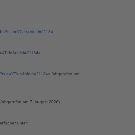
.php?title=XTide&oldid=21134
.
le=XTide&oldid=21134
>.
p?title=XTide&oldid=21134
> [abgerufen am
(abgerufen am 7. August 2026).
erfügbar unter: