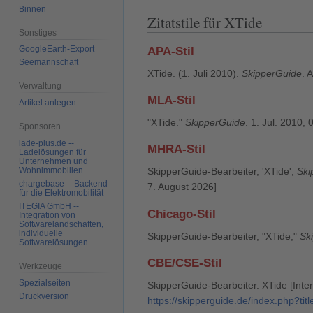
Binnen
Zitatstile für XTide
Sonstiges
GoogleEarth-Export
APA-Stil
Seemannschaft
XTide. (1. Juli 2010).
SkipperGuide
. 
Verwaltung
MLA-Stil
Artikel anlegen
"XTide."
SkipperGuide
. 1. Jul. 2010,
Sponsoren
lade-plus.de --
MHRA-Stil
Ladelösungen für
Unternehmen und
Wohnimmobilien
SkipperGuide-Bearbeiter, 'XTide',
Ski
chargebase -- Backend
7. August 2026]
für die Elektromobilität
ITEGIA GmbH --
Chicago-Stil
Integration von
Softwarelandschaften,
individuelle
SkipperGuide-Bearbeiter, "XTide,"
Sk
Softwarelösungen
CBE/CSE-Stil
Werkzeuge
Spezialseiten
SkipperGuide-Bearbeiter. XTide [Inter
Druckversion
https://skipperguide.de/index.php?ti