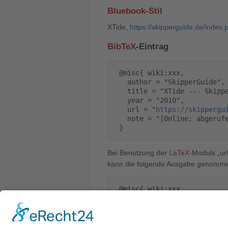
Bluebook-Stil
XTide,
https://skipperguide.de/index
BibTeX
-Eintrag
 @misc{ wiki:xxx,

   author = "SkipperGuide",

   title = "XTide --- SkipperGuide{,} ",

   year = "2010",

   url = "
https://skippergu
   note = "[Online; abgerufen am 7. August 2026]"

Bei Benutzung der
LaTeX
-Moduls „url
kann die folgende Ausgabe genomm
 @misc{ wiki:xxx,

   author = "SkipperGuide",

   title = "XTide --- SkipperGuide{,} ",

   year = "2010",

   url = "
\url{
https://skip