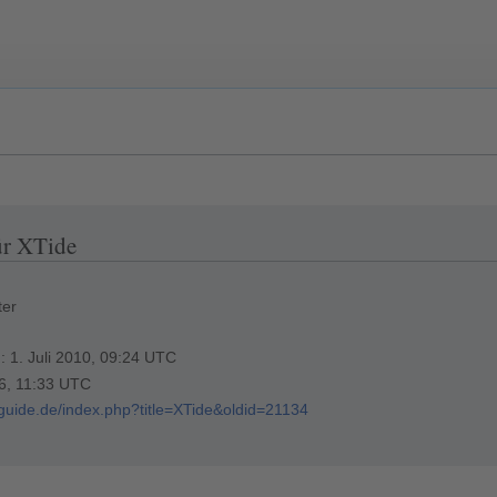
ür XTide
ter
g: 1. Juli 2010, 09:24 UTC
26, 11:33 UTC
rguide.de/index.php?title=XTide&oldid=21134