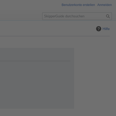
Benutzerkonto erstellen
Anmelden
S
u
c
Hilfe
h
e