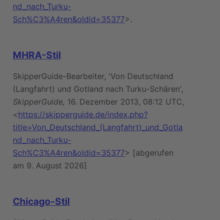
nd_nach_Turku-
Sch%C3%A4ren&oldid=35377
>.
MHRA-Stil
SkipperGuide-Bearbeiter, 'Von Deutschland
(Langfahrt) und Gotland nach Turku-Schären',
SkipperGuide,
16. Dezember 2013, 08:12 UTC,
<
https://skipperguide.de/index.php?
title=Von_Deutschland_(Langfahrt)_und_Gotla
nd_nach_Turku-
Sch%C3%A4ren&oldid=35377
> [abgerufen
am 9. August 2026]
Chicago-Stil