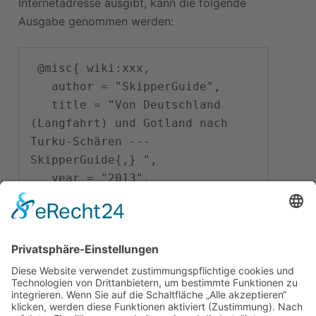
Internetadresse ausgibt, kann die folgende
Ausgabe genommen werden:
 @misc{ wiki:xxx,

   author = "SkipperGuide",

   title = "Von Deutschland 
(Langfahrt) und Gotland nach 
Turku-Schären --- 
SkipperGuide{,} ",

   year = "2013",

   url = 
"
\url{
https://skipperguide.de/i
ndex.php?
title=Von_Deutschland_(Langfahr
t)_und_Gotland_nach_Turku-
Sch%C3%A4ren&oldid=35377
}
",

   note = "[Online; abgerufen 