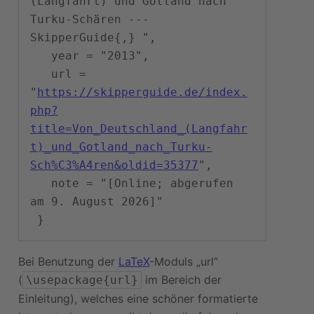
(Langfahrt) und Gotland nach 
Turku-Schären --- 
SkipperGuide{,} ",

   year = "2013",

   url = 
"
https://skipperguide.de/index.
php?
title=Von_Deutschland_(Langfahr
t)_und_Gotland_nach_Turku-
Sch%C3%A4ren&oldid=35377
",

   note = "[Online; abgerufen 
am 9. August 2026]"

Bei Benutzung der
LaTeX
-Moduls „url“
(
im Bereich der
\usepackage{url}
Einleitung), welches eine schöner formatierte