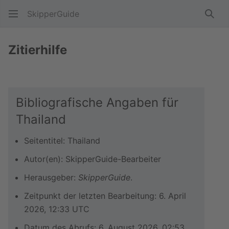
SkipperGuide
Such
Zitierhilfe
Bibliografische Angaben für
Thailand
Seitentitel: Thailand
Autor(en): SkipperGuide-Bearbeiter
Herausgeber:
SkipperGuide
.
Zeitpunkt der letzten Bearbeitung: 6. April
2026, 12:33 UTC
Datum des Abrufs: 6. August 2026, 02:53