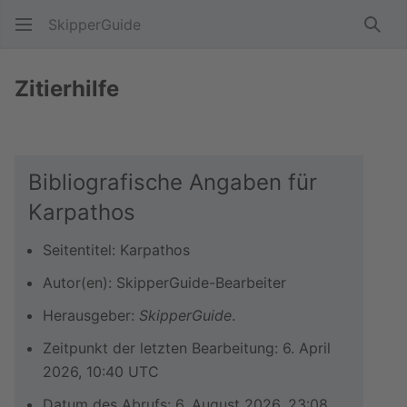
SkipperGuide
Such
Zitierhilfe
Bibliografische Angaben für
Karpathos
Seitentitel: Karpathos
Autor(en): SkipperGuide-Bearbeiter
Herausgeber:
SkipperGuide
.
Zeitpunkt der letzten Bearbeitung: 6. April
2026, 10:40 UTC
Datum des Abrufs: 6. August 2026, 23:08