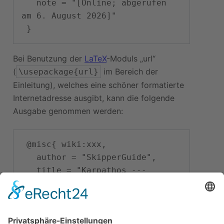
   note = "[Online; abgerufen 
am 6. August 2026]"

Bei Benutzung der
LaTeX
-Moduls „url“
(
im Bereich der
\usepackage{url}
Einleitung), welches eine schöner formatierte
Internetadresse ausgibt, kann die folgende
Ausgabe genommen werden:
 @misc{ wiki:xxx,

   author = "SkipperGuide",

   title = "Karpathos --- 
SkipperGuide{,} ",

   year = "2026",

   url = 
"
\url{
https://skipperguide.de/i