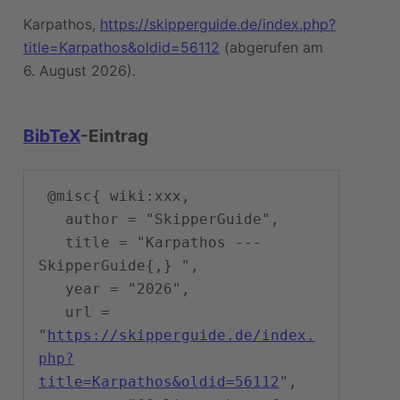
Karpathos,
https://skipperguide.de/index.php?
title=Karpathos&oldid=56112
(abgerufen am
6. August 2026).
BibTeX
-Eintrag
 @misc{ wiki:xxx,

   author = "SkipperGuide",

   title = "Karpathos --- 
SkipperGuide{,} ",

   year = "2026",

   url = 
"
https://skipperguide.de/index.
php?
title=Karpathos&oldid=56112
",
