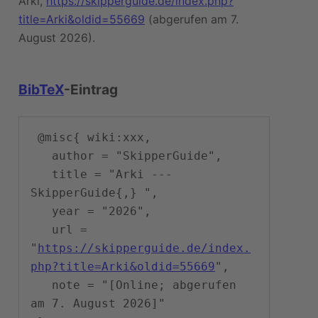
Arki,
https://skipperguide.de/index.php?
title=Arki&oldid=55669
(abgerufen am 7.
August 2026).
BibTeX
-Eintrag
 @misc{ wiki:xxx,

   author = "SkipperGuide",

   title = "Arki --- 
SkipperGuide{,} ",

   year = "2026",

   url = 
"
https://skipperguide.de/index.
php?title=Arki&oldid=55669
",

   note = "[Online; abgerufen 
am 7. August 2026]"
