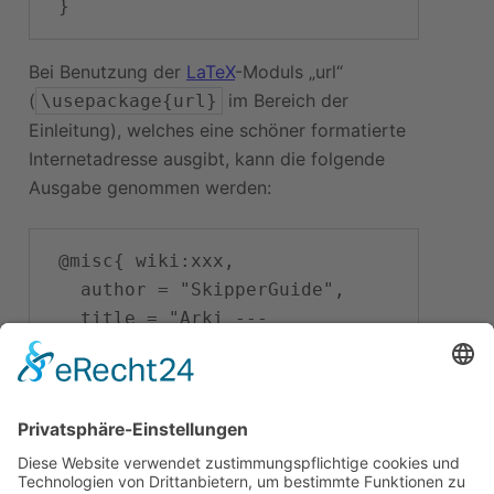
Bei Benutzung der
LaTeX
-Moduls „url“
(
im Bereich der
\usepackage{url}
Einleitung), welches eine schöner formatierte
Internetadresse ausgibt, kann die folgende
Ausgabe genommen werden:
 @misc{ wiki:xxx,

   author = "SkipperGuide",

   title = "Arki --- 
SkipperGuide{,} ",

   year = "2026",

   url = 
"
\url{
https://skipperguide.de/i
ndex.php?
title=Arki&oldid=55669
}
",
