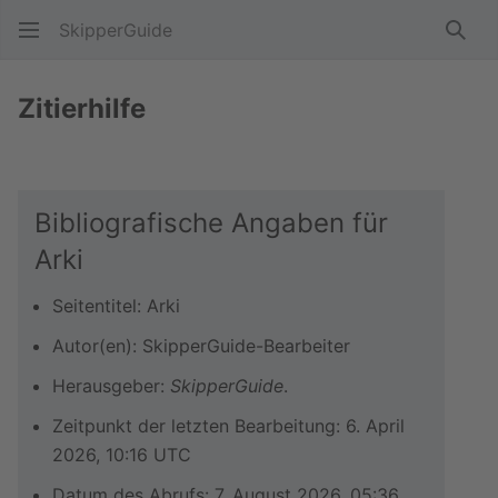
SkipperGuide
Such
Zitierhilfe
Bibliografische Angaben für
Arki
Seitentitel: Arki
Autor(en): SkipperGuide-Bearbeiter
Herausgeber:
SkipperGuide
.
Zeitpunkt der letzten Bearbeitung: 6. April
2026, 10:16 UTC
Datum des Abrufs: 7. August 2026, 05:36