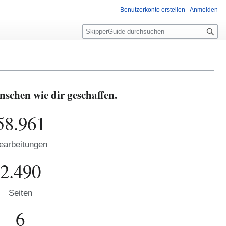
Benutzerkonto erstellen
Anmelden
S
u
c
h
e
schen wie dir geschaffen.
58.961
earbeitungen
2.490
Seiten
6