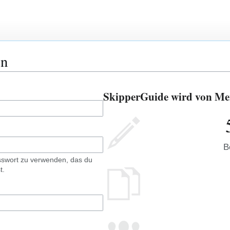
en
SkipperGuide wird von Men
B
sswort zu verwenden, das du
t.