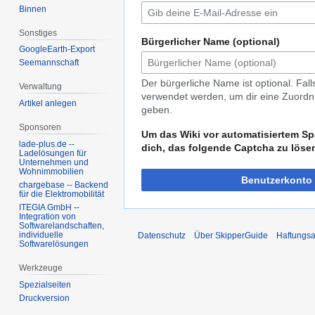
Binnen
Sonstiges
Bürgerlicher Name (optional)
GoogleEarth-Export
Seemannschaft
Der bürgerliche Name ist optional. Fal
Verwaltung
verwendet werden, um dir eine Zuordnu
Artikel anlegen
geben.
Sponsoren
Um das Wiki vor automatisiertem Sp
lade-plus.de --
dich, das folgende Captcha zu löse
Ladelösungen für
Unternehmen und
Wohnimmobilien
Benutzerkonto 
chargebase -- Backend
für die Elektromobilität
ITEGIA GmbH --
Integration von
Softwarelandschaften,
individuelle
Datenschutz
Über SkipperGuide
Haftungsa
Softwarelösungen
Werkzeuge
Spezialseiten
Druckversion