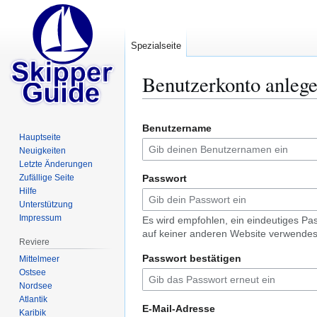
Spezialseite
Benutzerkonto anleg
Zur
Zur
Benutzername
Navigation
Suche
Hauptseite
springen
springen
Neuigkeiten
Letzte Änderungen
Zufällige Seite
Passwort
Hilfe
Unterstützung
Impressum
Es wird empfohlen, ein eindeutiges Pa
auf keiner anderen Website verwendes
Reviere
Passwort bestätigen
Mittelmeer
Ostsee
Nordsee
Atlantik
E-Mail-Adresse
Karibik