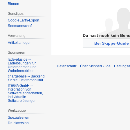
Binnen
Sonstiges
GoogleEarth-Export
Seemannschaft
Du hast noch kein Ben
Verwaltung
Artikel anlegen
Bei SkipperGuide 
Sponsoren
lade-plus.de --
Ladelösungen für
Datenschutz
Über SkipperGuide
Haftungsa
Unternehmen und
Wohnimmobilien
chargebase -- Backend
für die Elektromobilität
ITEGIA GmbH --
Integration von
Softwarelandschaften,
individuelle
Softwarelösungen
Werkzeuge
Spezialseiten
Druckversion