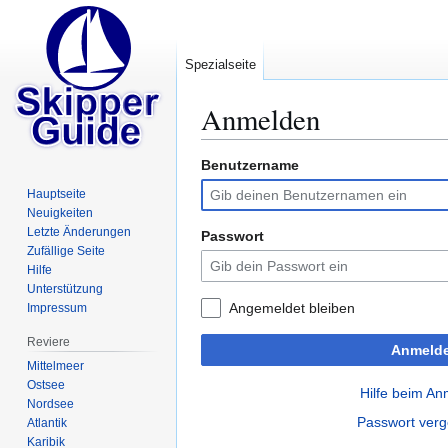
Spezialseite
Anmelden
Benutzername
Zur
Zur
Navigation
Suche
Hauptseite
springen
springen
Neuigkeiten
Letzte Änderungen
Passwort
Zufällige Seite
Hilfe
Unterstützung
Angemeldet bleiben
Impressum
Reviere
Anmeld
Mittelmeer
Ostsee
Hilfe beim A
Nordsee
Passwort ver
Atlantik
Karibik