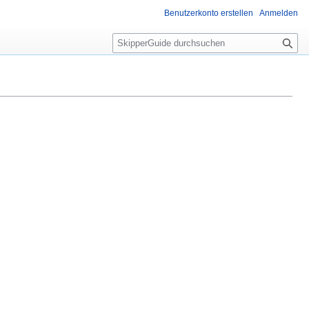
Benutzerkonto erstellen
Anmelden
S
u
c
h
e