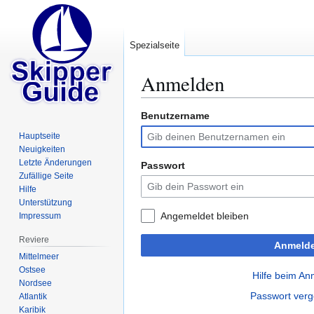
Spezialseite
Anmelden
Benutzername
Zur
Zur
Navigation
Suche
Hauptseite
springen
springen
Neuigkeiten
Letzte Änderungen
Passwort
Zufällige Seite
Hilfe
Unterstützung
Angemeldet bleiben
Impressum
Reviere
Anmeld
Mittelmeer
Ostsee
Hilfe beim A
Nordsee
Passwort ver
Atlantik
Karibik