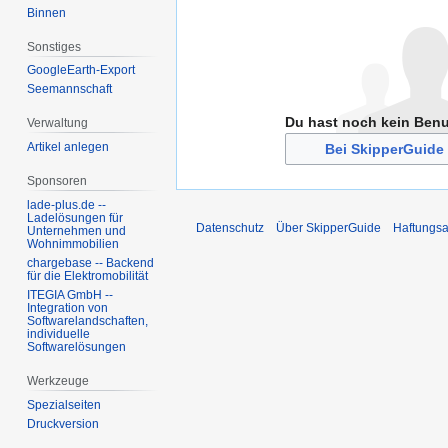
Binnen
Sonstiges
GoogleEarth-Export
Seemannschaft
Du hast noch kein Ben
Verwaltung
Artikel anlegen
Bei SkipperGuide 
Sponsoren
lade-plus.de --
Ladelösungen für
Datenschutz
Über SkipperGuide
Haftungsa
Unternehmen und
Wohnimmobilien
chargebase -- Backend
für die Elektromobilität
ITEGIA GmbH --
Integration von
Softwarelandschaften,
individuelle
Softwarelösungen
Werkzeuge
Spezialseiten
Druckversion