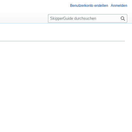
Benutzerkonto erstellen
Anmelden
S
u
c
h
e