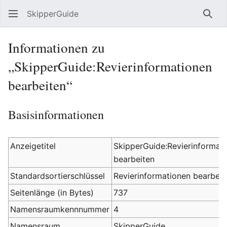
SkipperGuide
Such
Informationen zu
„SkipperGuide:Revierinformationen
bearbeiten“
Basisinformationen
Anzeigetitel
SkipperGuide:Revierinformat
bearbeiten
Standardsortierschlüssel
Revierinformationen bearbeit
Seitenlänge (in Bytes)
737
Namensraumkennnummer
4
Namensraum
SkipperGuide