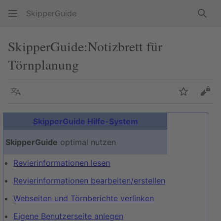
SkipperGuide
Such
SkipperGuide
:
Notizbrett für
Törnplanung
Sprache
Beobacht
Quel
SkipperGuide Hilfe-System
SkipperGuide
optimal nutzen
Revierinformationen lesen
Revierinformationen bearbeiten/erstellen
Webseiten und Törnberichte verlinken
Eigene Benutzerseite anlegen