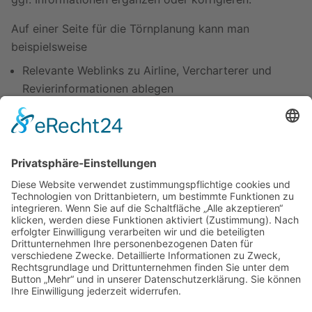
Auf einer Seite für die Törnplanung kann man
beispielsweise
Relevante Weblinks zu Airline, Vercharterer und
Revierinformationen ablegen
Wichtige Daten wie Termine hinterlegen
Packlisten und Einkaufslisten ausarbeiten
...
Beispiel
Benutzer:Peter/Schottland
P.S.: und nicht vergessen, allgemein interessante
Informationen auch auf entsprechenden Seiten in
SkipperGuide selbst ergänzen :-)