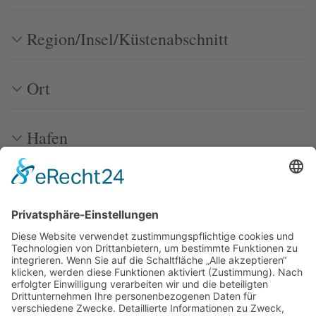
Region/Insel/Küstenabschnitt
Ort
Hafen
Marina
Ankerplatz
so erstellst Du eine neue
Hafenbeschreibung