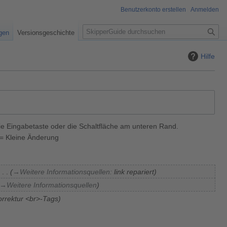
Benutzerkonto erstellen
Anmelden
S
igen
Versionsgeschichte
u
c
Hilfe
h
e
ie Eingabetaste oder die Schaltfläche am unteren Rand.
= Kleine Änderung
→
Weitere Informationsquellen
:
link repariert
→
Weitere Informationsquellen
orrektur <br>-Tags