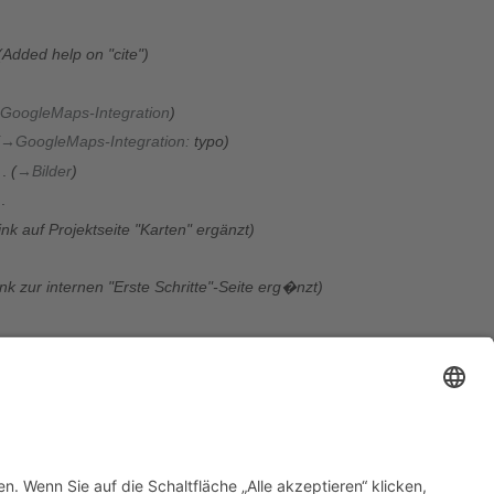
Added help on "cite"
GoogleMaps-Integration
→
GoogleMaps-Integration
:
typo
→
Bilder
ink auf Projektseite "Karten" ergänzt
ink zur internen "Erste Schritte"-Seite erg�nzt
Wikipedia-Tutorial-Link erg�nzt