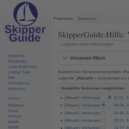
Projektseite
Diskussion
SkipperGuide:Hilfe: 
Logbücher dieser Seite anzeigen
Zur
Zur
Hauptseite
Versionen filtern
Navigation
Suche
Neuigkeiten
springen
springen
Letzte Änderungen
Auswahl des Versionsunterschieds: Mar
Zufällige Seite
Legende:
(Aktuell)
= Unterschied zur a
Hilfe
Unterstützung
Impressum
Aktuell
Vorherige
11:01, 
1
Reviere
8
Aktuell
Vorherige
00:08, 9
Mittelmeer
9
.
Ostsee
.
Aktuell
Vorherige
20:40, 5
5
Nordsee
F
J
.
Aktuell
Vorherige
20:31, 5
Atlantik
e
u
A
K
Karibik
Aktuell
Vorherige
14:17, 8
8