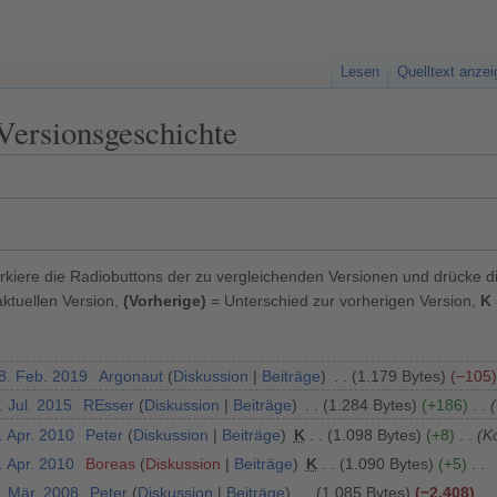
Lesen
Quelltext anze
Versionsgeschichte
kiere die Radiobuttons der zu vergleichenden Versionen und drücke d
ktuellen Version,
(Vorherige)
= Unterschied zur vorherigen Version,
K
18. Feb. 2019
Argonaut
Diskussion
Beiträge
1.179 Bytes
−105
. Jul. 2015
REsser
Diskussion
Beiträge
1.284 Bytes
+186
. Apr. 2010
Peter
Diskussion
Beiträge
K
1.098 Bytes
+8
K
. Apr. 2010
Boreas
Diskussion
Beiträge
K
1.090 Bytes
+5
. Mär. 2008
Peter
Diskussion
Beiträge
1.085 Bytes
−2.408