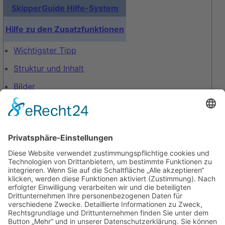
SkipperGuide Hilfe-System
Hilfe zu den Zusatzfunktionen
Wichtigster Tipp
Struktur und Inhalt
Bilder
Karten und Skizzen
GoogleEarth-Integration
GoogleMaps-Integration
Fußnoten / Referenzen
Oft verwendete Vorlagen
GoogleEarth-Integration