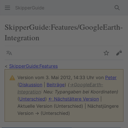
SkipperGuide
Such
SkipperGuide
:
Features/GoogleEarth-
Integration
Sprache
Beobacht
Quel
<
SkipperGuide:Features
Version vom 3. Mai 2012, 14:33 Uhr von
Peter
(
Diskussion
|
Beiträge
)
(
→
GoogleEarth-
Integration
:
Neu: Typangaben bei Koordinaten)
(
Unterschied
)
← Nächstältere Version
|
Aktuelle Version (Unterschied) | Nächstjüngere
Version → (Unterschied)