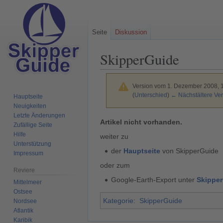
Seite
Diskussion
SkipperGuide
Version vom 1. Dezember 2008, 
(
Unterschied
)
← Nächstältere Ver
Hauptseite
Neuigkeiten
Letzte Änderungen
Zur
Zur
Artikel nicht vorhanden.
Zufällige Seite
Navigation
Suche
Hilfe
weiter zu
springen
springen
Unterstützung
der
Hauptseite
von SkipperGuide
Impressum
oder zum
Reviere
Google-Earth-Export unter
Skippe
Mittelmeer
Ostsee
Kategorie
:
SkipperGuide
Nordsee
Atlantik
Karibik