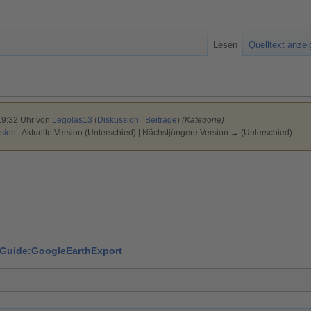
Lesen
Quelltext anze
19:32 Uhr von
Legolas13
(
Diskussion
|
Beiträge
)
(Kategorie)
sion
| Aktuelle Version (Unterschied) | Nächstjüngere Version → (Unterschied)
rGuide:GoogleEarthExport