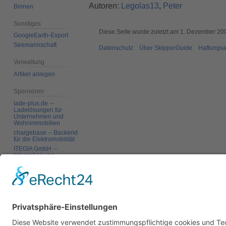
Autoren:
Legolas13
,
Peter
Binnen
Sonstiges
Diese Seite wurde zuletzt am 1. Dezember 20
GoogleEarth-Export
Seemannschaft
Datenschutz
Über SkipperGuide
Haftungsa
Verwaltung
Artikel anlegen
Sponsoren
lade-plus.de --
Ladelösungen für
Unternehmen und
Wohnimmobilien
chargebase -- Backend
für die Elektromobilität
ITEGIA GmbH --
Integration von
Softwarelandschaften,
individuelle
Softwarelösungen
Werkzeuge
Links auf diese Seite
Änderungen an
verlinkten Seiten