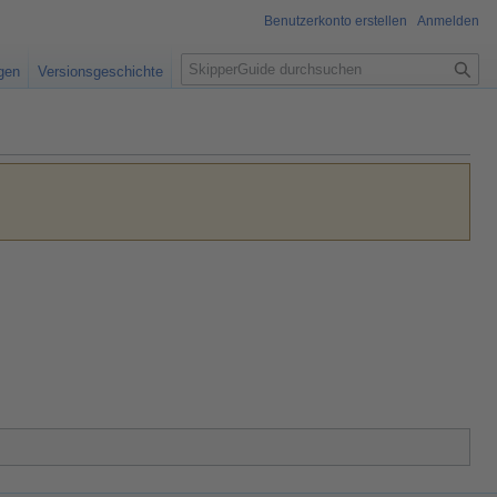
Benutzerkonto erstellen
Anmelden
S
igen
Versionsgeschichte
u
c
h
e