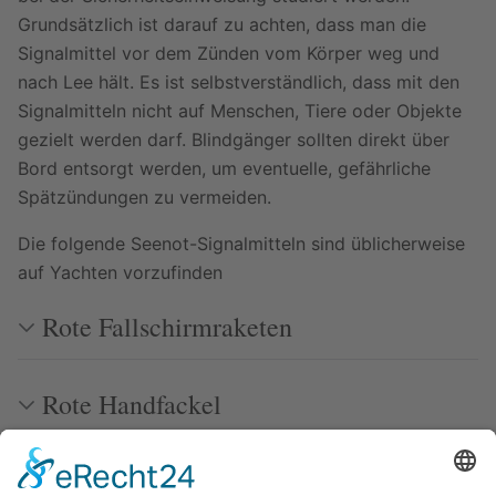
Grundsätzlich ist darauf zu achten, dass man die
Signalmittel vor dem Zünden vom Körper weg und
nach Lee hält. Es ist selbstverständlich, dass mit den
Signalmitteln nicht auf Menschen, Tiere oder Objekte
gezielt werden darf. Blindgänger sollten direkt über
Bord entsorgt werden, um eventuelle, gefährliche
Spätzündungen zu vermeiden.
Die folgende Seenot-Signalmitteln sind üblicherweise
auf Yachten vorzufinden
Rote Fallschirmraketen
Rote Handfackel
orangefarbener Rauch