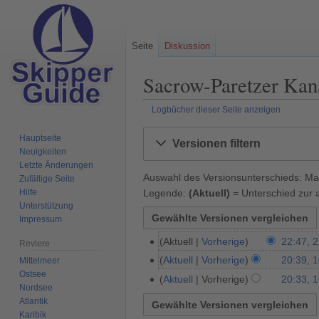
Seite
Diskussion
Sacrow-Paretzer Kana
Logbücher dieser Seite anzeigen
Zur
Zur
Hauptseite
Versionen filtern
Navigation
Suche
Neuigkeiten
springen
springen
Letzte Änderungen
Auswahl des Versionsunterschieds: Mar
Zufällige Seite
Legende:
(Aktuell)
= Unterschied zur a
Hilfe
Unterstützung
Impressum
Aktuell
Vorherige
22:47, 
2
Reviere
2
Aktuell
Vorherige
20:39, 
Mittelmeer
1
.
Ostsee
0
Aktuell
Vorherige
20:33, 
Nordsee
M
.
Atlantik
ä
F
Karibik