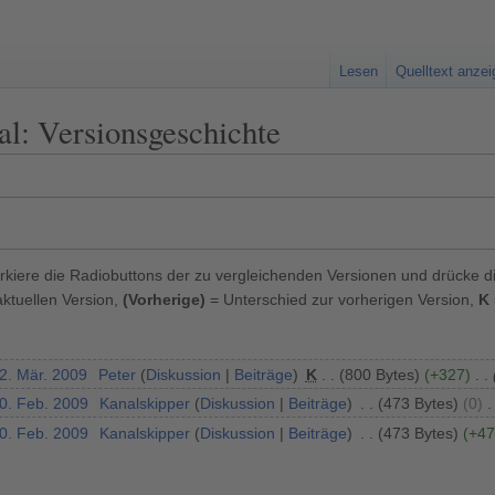
Lesen
Quelltext anze
l: Versionsgeschichte
kiere die Radiobuttons der zu vergleichenden Versionen und drücke d
ktuellen Version,
(Vorherige)
= Unterschied zur vorherigen Version,
K
22. Mär. 2009
Peter
Diskussion
Beiträge
K
800 Bytes
+327
10. Feb. 2009
Kanalskipper
Diskussion
Beiträge
473 Bytes
0
10. Feb. 2009
Kanalskipper
Diskussion
Beiträge
473 Bytes
+47