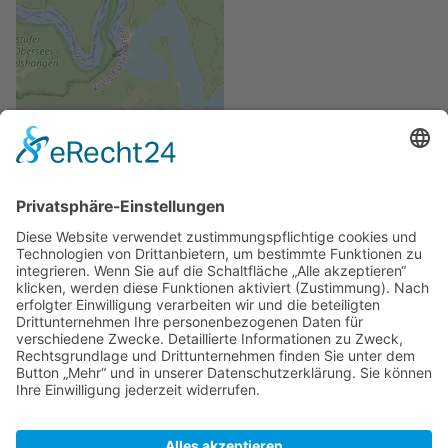
Leaflet
| ©
OpenStreetMap
contributors,
Map data: ©
OpenSeaMap
contributors
Zuletzt bearbeitet vor 4 Monaten
von
Peter
Autoren:
Argonaut
,
Axel
,
Kanalskipper
,
Migration
,