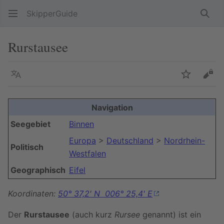
SkipperGuide
Such
Rurstausee
Sprache
Beobacht
Quel
Navigation
Seegebiet
Binnen
Europa
>
Deutschland
>
Nordrhein-
Politisch
Westfalen
Geographisch
Eifel
Koordinaten:
50° 37,2' N 006° 25,4' E
Der
Rurstausee
(auch kurz
Rursee
genannt) ist ein