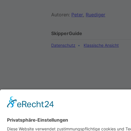
Autoren:
Peter
,
Ruediger
SkipperGuide
Datenschutz
Klassische Ansicht