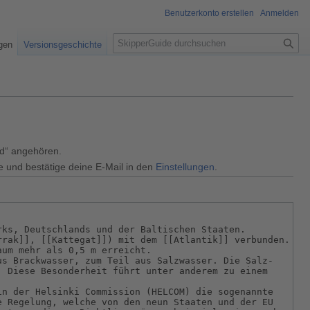
Benutzerkonto erstellen
Anmelden
S
igen
Versionsgeschichte
u
c
h
e
ed“ angehören.
e und bestätige deine E-Mail in den
Einstellungen
.