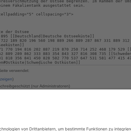
Seite verwendet:
nzeigen
)
schreibgeschützt (nur Administratoren)
en
)
usschluss
Mobile Ansicht