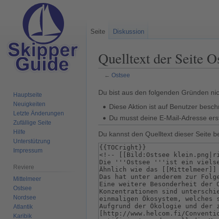
Seite
Diskussion
Quelltext der Seite O
←
Ostsee
Zur
Zur
Du bist aus den folgenden Gründen nich
Hauptseite
Navigation
Suche
Neuigkeiten
Diese Aktion ist auf Benutzer besch
springen
springen
Letzte Änderungen
Du musst deine E-Mail-Adresse erst
Zufällige Seite
Hilfe
Du kannst den Quelltext dieser Seite b
Unterstützung
Impressum
Reviere
Mittelmeer
Ostsee
Nordsee
Atlantik
Karibik