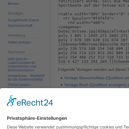
Binnen
Sonstiges
GoogleEarth-Export
Seemannschaft
Verwaltung
Artikel anlegen
Sponsoren
lade-plus.de --
Ladelösungen für
Unternehmen und
Folgende Vorlagen werden auf dieser 
Wohnimmobilien
chargebase -- Backend
Vorlage:BewuchsAtlas
(
Quelltext a
für die Elektromobilität
Vorlage:Buch
(
Quelltext anzeigen
) 
ITEGIA GmbH --
Integration von
Vorlage:TOCright
(
Quelltext anzeig
Softwarelandschaften,
individuelle
Zurück zur Seite
Ostsee
.
Softwarelösungen
Werkzeuge
Links auf diese Seite
Änderungen an
Datenschutz
Über SkipperGuide
Haftungsa
verlinkten Seiten