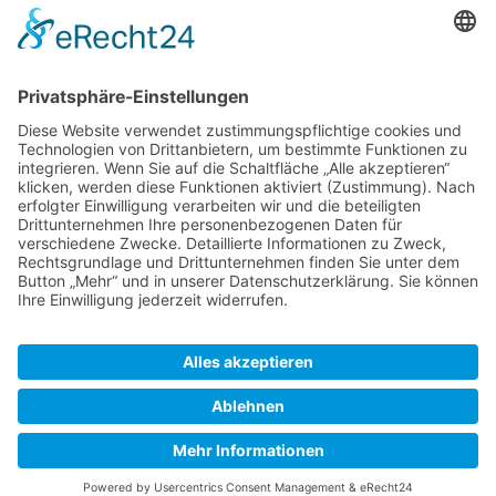
Anzahl unterschiedlicher Autoren
0
der kürzlich erfolgten
Bearbeitungen
Seiteneigenschaften
Eingebundene
Vorlage:Koordinate
(
Quelltext
Vorlagen (2)
anzeigen
)
Vorlage:Navigation
(
Quelltext
anzeigen
)
SkipperGuide
Datenschutz
Klassische Ansicht