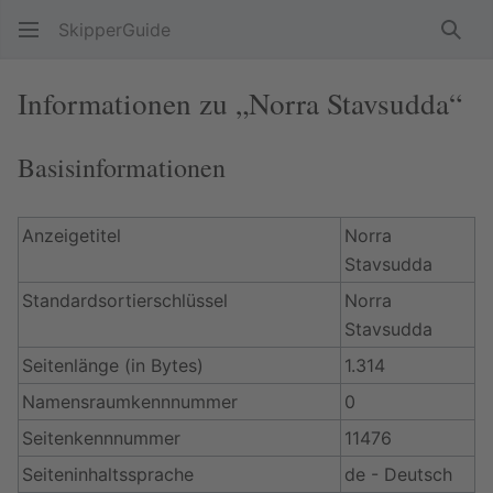
SkipperGuide
Such
Informationen zu „Norra Stavsudda“
Basisinformationen
Anzeigetitel
Norra
Stavsudda
Standardsortierschlüssel
Norra
Stavsudda
Seitenlänge (in Bytes)
1.314
Namensraumkennnummer
0
Seitenkennnummer
11476
Seiteninhaltssprache
de - Deutsch