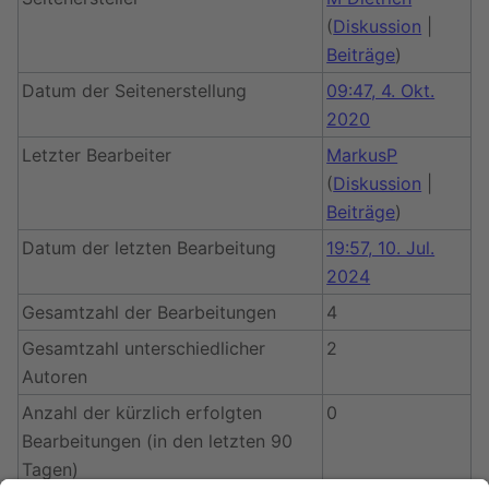
(
Diskussion
|
Beiträge
)
Datum der Seitenerstellung
09:47, 4. Okt.
2020
Letzter Bearbeiter
MarkusP
(
Diskussion
|
Beiträge
)
Datum der letzten Bearbeitung
19:57, 10. Jul.
2024
Gesamtzahl der Bearbeitungen
4
Gesamtzahl unterschiedlicher
2
Autoren
Anzahl der kürzlich erfolgten
0
Bearbeitungen (in den letzten 90
Tagen)