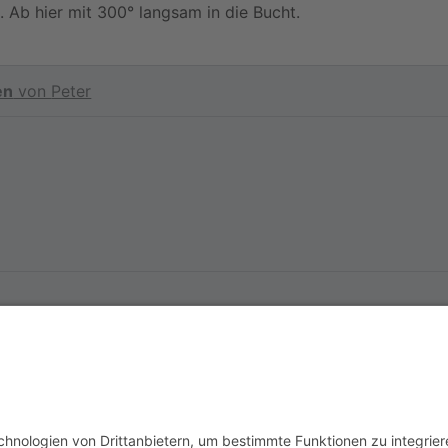
. Ab hier mit 300° langsam in die Bucht.
en
von
Peter