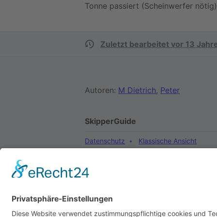
Tonne passiert (Scheinwerfer nötig)
Zuletzt bearbeitet vor 13 Jahr
Autoren:
M Dietrich
,
Peter
SkipperGuide
Datenschutz
Klassische Ansicht