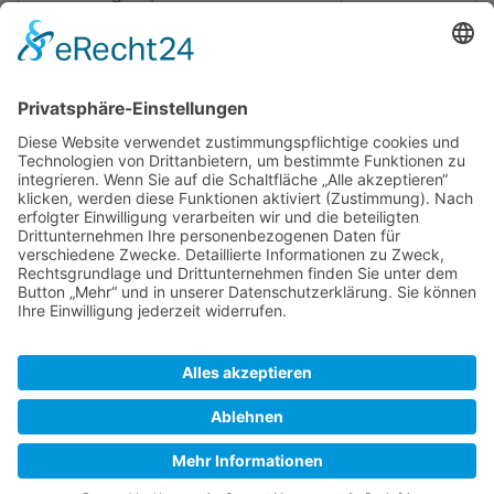
Tagen)
Anzahl unterschiedlicher Autoren der
0
kürzlich erfolgten Bearbeitungen
Seiteneigenschaften
Eingebundene
Vorlage:NavigationMOBManöver
Vorlagen (2)
(
Quelltext anzeigen
)
Vorlage:NavigationSeemannschaft
(
Quelltext anzeigen
)
SkipperGuide