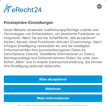
Prüfung
Weblinks
Literatur
Zuletzt bearbeitet vor 5 Jahren
von
LutzT
Autoren:
Legolas13
,
LutzT
SkipperGuide
Datenschutz
Klassische Ansicht