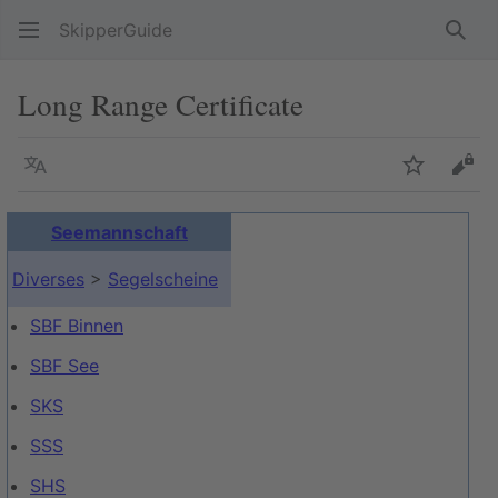
SkipperGuide
Such
Long Range Certificate
Sprache
Beobacht
Quel
Seemannschaft
Diverses
>
Segelscheine
SBF Binnen
SBF See
SKS
SSS
SHS