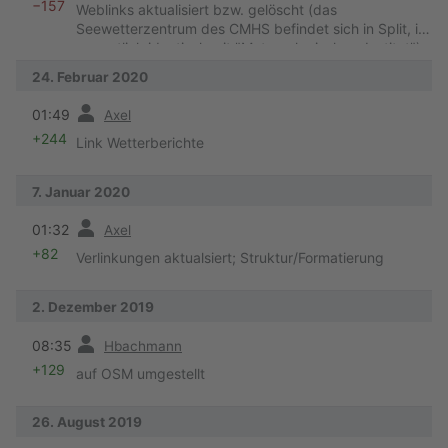
−157
Weblinks aktualisiert bzw. gelöscht (das
Seewetterzentrum des CMHS befindet sich in Split, ist
vermutlich identisch mit "Meteorologischem Institut")
24. Februar 2020
Vorherige
01:49
Axel
+244
Link Wetterberichte
7. Januar 2020
Vorherige
01:32
Axel
+82
Verlinkungen aktualsiert; Struktur/Formatierung
2. Dezember 2019
Vorherige
08:35
Hbachmann
+129
auf OSM umgestellt
26. August 2019
Vorherige