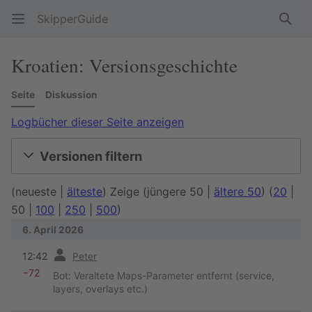
SkipperGuide
Such
Kroatien: Versionsgeschichte
Seite
Diskussion
Logbücher dieser Seite anzeigen
Versionen filtern
(
neueste
|
älteste
) Zeige (
jüngere 50
|
ältere 50
) (
20
|
50
|
100
|
250
|
500
)
6. April 2026
Vorherige
12:42
Peter
−72
Bot: Veraltete Maps-Parameter entfernt (service,
layers, overlays etc.)