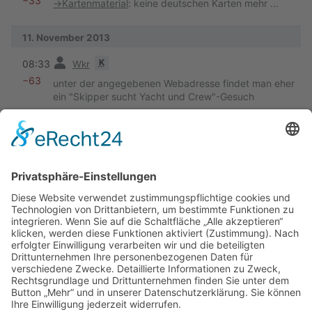
−33
→
Kartenmaterial
:
keine deutschen Karten mehr ...
11. November 2013
Vorherige
K
08:33
Wkr
−63
unter der angegebenen Webadresse findet man eher
ein "Skipper sucht Yacht und Crew"-Gesuch
10. November 2013
Vorherige
23:38
Back Bordbug
+63
→
Törnberichte
5. November 2013
Vorherige
K
12:35
Wkr
−116
Map geändert
(
neueste
|
älteste
) Zeige (
jüngere 50
|
ältere 50
) (
20
|