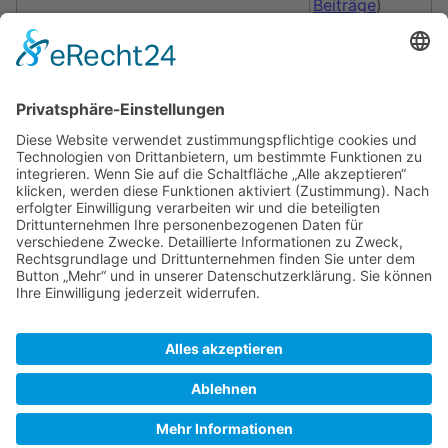
Beiträge
)
Datum der letzten Bearbeitung
07:45, 9. Mai
2008
Gesamtzahl der Bearbeitungen
1
Gesamtzahl unterschiedlicher
1
Autoren
Anzahl der kürzlich erfolgten
0
Bearbeitungen (in den letzten 90
Tagen)
Anzahl unterschiedlicher Autoren der
0
kürzlich erfolgten Bearbeitungen
SkipperGuide