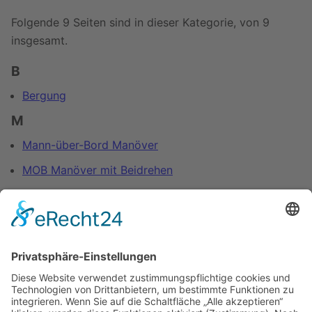
Folgende 9 Seiten sind in dieser Kategorie, von 9
insgesamt.
B
Bergung
M
Mann-über-Bord Manöver
MOB Manöver mit Beidrehen
MOB Manöver mit Gefahrenhalse
MOB Manöver mit Halse
MOB Manöver mit Q-Wende
MOB Manöver unter Motor
Q