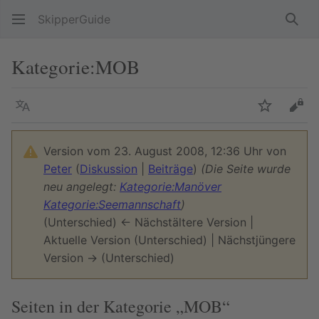
SkipperGuide
Such
Kategorie
:
MOB
Sprache
Beobacht
Quel
Version vom 23. August 2008, 12:36 Uhr von
Peter
(
Diskussion
|
Beiträge
)
(Die Seite wurde
neu angelegt:
Kategorie:Manöver
Kategorie:Seemannschaft
)
(Unterschied) ← Nächstältere Version |
Aktuelle Version (Unterschied) | Nächstjüngere
Version → (Unterschied)
Seiten in der Kategorie „MOB“