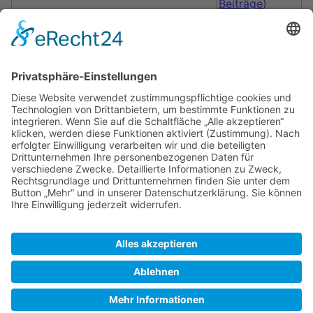
Beiträge
)
Datum der letzten Bearbeitung
11:09, 26. Jul.
2008
Gesamtzahl der Bearbeitungen
1
Gesamtzahl unterschiedlicher
1
Autoren
Anzahl der kürzlich erfolgten
0
Bearbeitungen (in den letzten 90
Tagen)
Anzahl unterschiedlicher Autoren der
0
kürzlich erfolgten Bearbeitungen
SkipperGuide