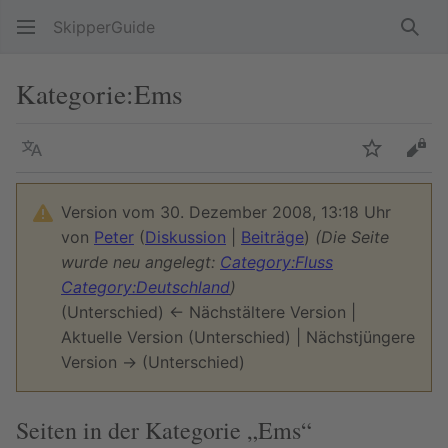
SkipperGuide
Such
Kategorie
:
Ems
Sprache
Beobacht
Quel
Version vom 30. Dezember 2008, 13:18 Uhr
von
Peter
(
Diskussion
|
Beiträge
)
(Die Seite
wurde neu angelegt:
Category:Fluss
Category:Deutschland
)
(Unterschied) ← Nächstältere Version |
Aktuelle Version (Unterschied) | Nächstjüngere
Version → (Unterschied)
Seiten in der Kategorie „Ems“