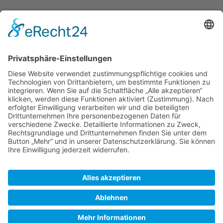
Folgende 3 Seiten sind in dieser Kategorie, von 3
insgesamt.
E
Ems
L
Leer
O
Obere Ems
Zuletzt bearbeitet vor 18 Jahren
von
Peter
SkipperGuide